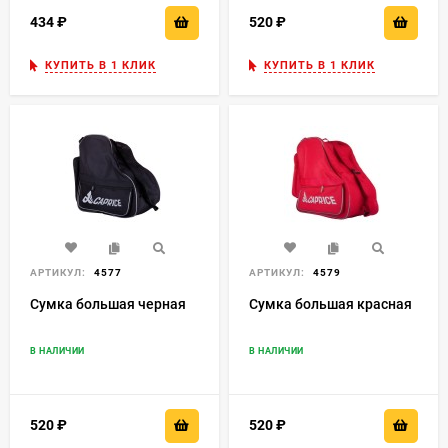
434
₽
520
₽
КУПИТЬ В 1 КЛИК
КУПИТЬ В 1 КЛИК
АРТИКУЛ:
4577
АРТИКУЛ:
4579
Сумка большая черная
Сумка большая красная
В НАЛИЧИИ
В НАЛИЧИИ
520
₽
520
₽