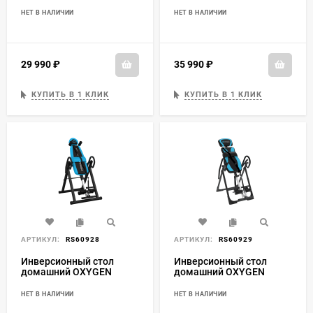
Инверсионный стол
домашний
НЕТ В НАЛИЧИИ
НЕТ В НАЛИЧИИ
29 990
₽
35 990
₽
КУПИТЬ В 1 КЛИК
КУПИТЬ В 1 КЛИК
АРТИКУЛ:
RS60928
АРТИКУЛ:
RS60929
Инверсионный стол
Инверсионный стол
домашний OXYGEN
домашний OXYGEN
FITNESS SKULPT
FITNESS SPINEX
НЕТ В НАЛИЧИИ
НЕТ В НАЛИЧИИ