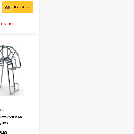
₽
КУПИТЬ
 1 КЛИК
13
есс-скамья
унок
ULES