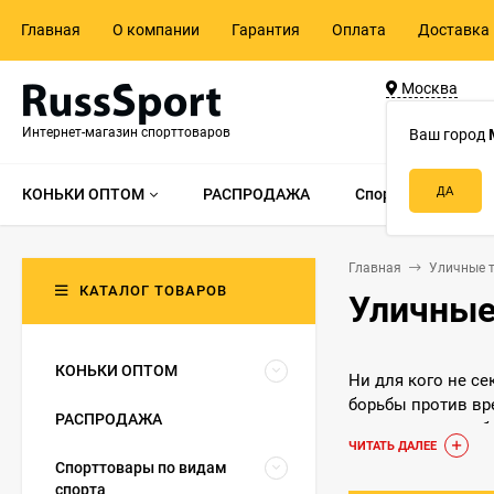
Главная
О компании
Гарантия
Оплата
Доставка 
Москва
ул. Адмирала 
Интернет-магазин спорттоваров
д.55, стр.1
Ваш город
КОНЬКИ ОПТОМ
РАСПРОДАЖА
Спорттовары по в
Главная
Уличные 
КАТАЛОГ ТОВАРОВ
Уличные
КОНЬКИ ОПТОМ
Ни для кого не с
борьбы против вр
РАСПРОДАЖА
тренажерами любо
ЧИТАТЬ ДАЛЕЕ
организм в тонусе
Спорттовары по видам
спорта