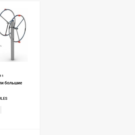
11
ли большие
ULES