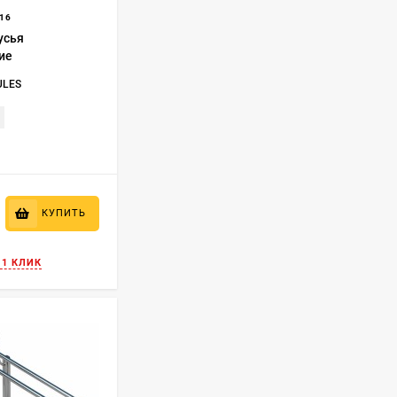
16
усья
ие
ULES
КУПИТЬ
 1 КЛИК