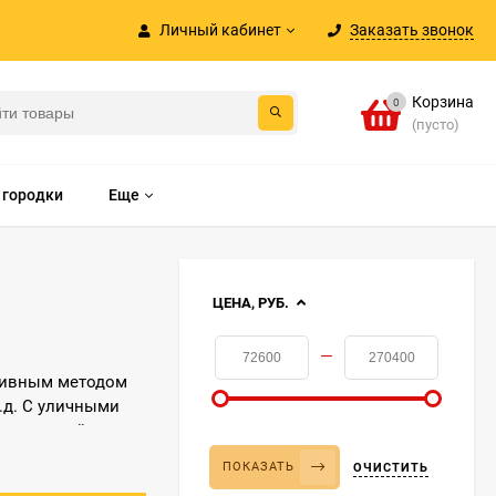
Личный кабинет
Заказать звонок
Корзина
0
(пусто)
 городки
Еще
ЦЕНА, РУБ.
—
ктивным методом
.д. С уличными
ржать свой
ПОКАЗАТЬ
ОЧИСТИТЬ