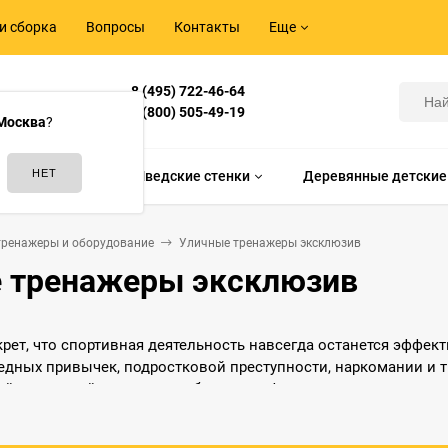
и сборка
Вопросы
Контакты
Еще
8 (495) 722-46-64
Корнилова,
8 (800) 505-49-19
Москва
?
идам спорта
Шведские стенки
Деревянные детские
тренажеры и оборудование
Уличные тренажеры эксклюзив
 тренажеры эксклюзив
екрет, что спортивная деятельность навсегда останется эффе
едных привычек, подростковой преступности, наркомании и т
й желающий сможет приобщиться к физкультуре и спорту, де
 и совершенствовать свое тело.