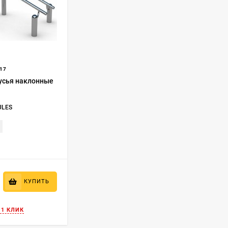
17
усья наклонные
ULES
КУПИТЬ
 1 КЛИК