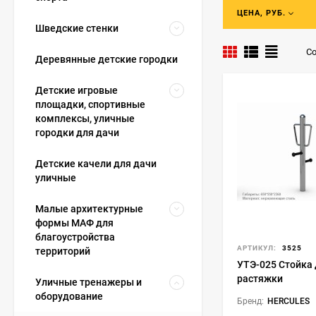
В данной категор
ЦЕНА, РУБ.
заключается в ос
Шведские стенки
Основополагающи
высокотехнологи
Со
Деревянные детские городки
сторона - единая
будет гармонично
Детские игровые
уличными тренаже
площадки, спортивные
агрегатов значите
комплексы, уличные
городки для дачи
Наша компания со
высокую надежнос
Детские качели для дачи
Собрав комплекс 
уличные
улучшать степень
Представленные у
Малые архитектурные
учреждений и при
формы МАФ для
будет актуальным 
благоустройства
подготовительных
АРТИКУЛ:
3525
территорий
своему подобию, 
УТЭ-025 Стойка
отличная идея в 
растяжки
Уличные тренажеры и
жизни.
оборудование
Бренд:
HERCULES