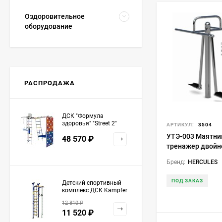
Оздоровительное
оборудование
РАСПРОДАЖА
ДСК "Формула
здоровья" "Street 2"
АРТИКУЛ:
3504
белый радуга
УТЭ-003 Маятн
48 570
₽
тренажер двойн
Бренд:
HERCULES
ПОД ЗАКАЗ
Детский спортивный
комплекс ДСК Kampfer
Strong kid ceiling
12 810
₽
11 520
₽