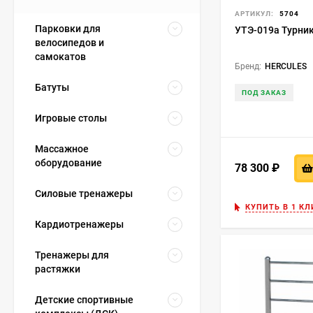
АРТИКУЛ:
5704
Парковки для
УТЭ-019а Турни
велосипедов и
самокатов
Бренд:
HERCULES
Батуты
ПОД ЗАКАЗ
Игровые столы
Массажное
оборудование
78 300
₽
Силовые тренажеры
КУПИТЬ В 1 КЛ
Кардиотренажеры
Тренажеры для
растяжки
Детские спортивные