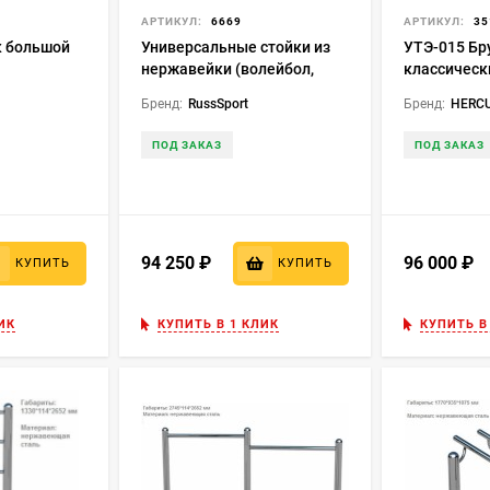
АРТИКУЛ:
6669
АРТИКУЛ:
35
к большой
Универсальные стойки из
УТЭ-015 Бр
нержавейки (волейбол,
классическ
бадминтон, б.теннис)
Бренд:
RussSport
Бренд:
HERC
ПОД ЗАКАЗ
ПОД ЗАКАЗ
94 250
₽
96 000
₽
КУПИТЬ
КУПИТЬ
ИК
КУПИТЬ В 1 КЛИК
КУПИТЬ В