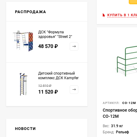
РАСПРОДАЖА
КУПИТЬ В 1 КЛ
ДСК "Формула
здоровья" "Street 2"
белый радуга
48 570
₽
Детский спортивный
комплекс ДСК Kampfer
Strong kid ceiling
12 810
₽
11 520
₽
АРТИКУЛ:
СО-12М
Спортивное обо
СО-12М
Вес:
31.9 кг
НОВОСТИ
Бренд:
Рельеф