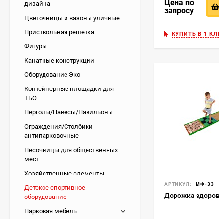
Цена по
дизайна
запросу
Цветочницы и вазоны уличные
Приствольная решетка
КУПИТЬ В 1 КЛ
Фигуры
Канатные конструкции
Оборудование Эко
Контейнерные площадки для
ТБО
Перголы/Навесы/Павильоны
Ограждения/Столбики
антипарковочные
Песочницы для общественных
мест
Хозяйственные элементы
АРТИКУЛ:
МФ-33
Детское спортивное
Дорожка здоров
оборудование
Парковая мебель