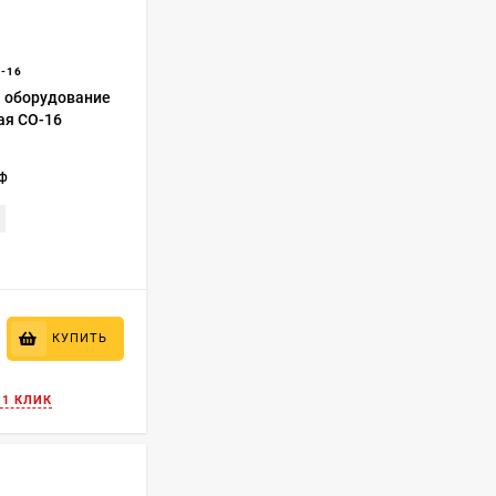
-16
 оборудование
ая СО-16
еф
КУПИТЬ
 1 КЛИК