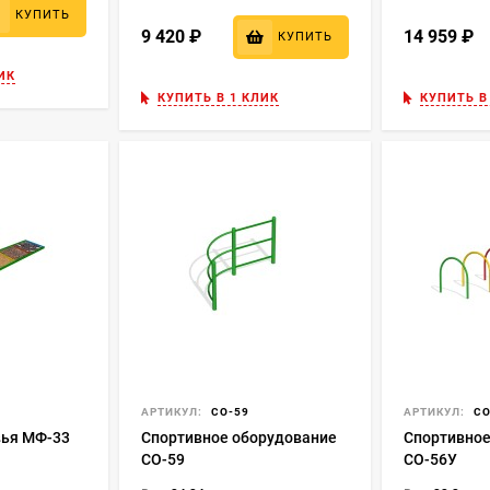
КУПИТЬ
9 420
₽
14 959
₽
КУПИТЬ
ИК
КУПИТЬ В 1 КЛИК
КУПИТЬ В
АРТИКУЛ:
СО-59
АРТИКУЛ:
СО
ья МФ-33
Спортивное оборудование
Спортивное
СО-59
СО-56У