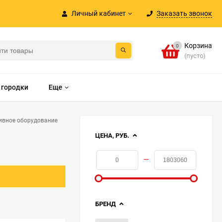
Личный кабинет
Заказать звонок
Корзина
0
(пусто)
 городки
Еще
ивное оборудование
ЦЕНА, РУБ.
—
БРЕНД