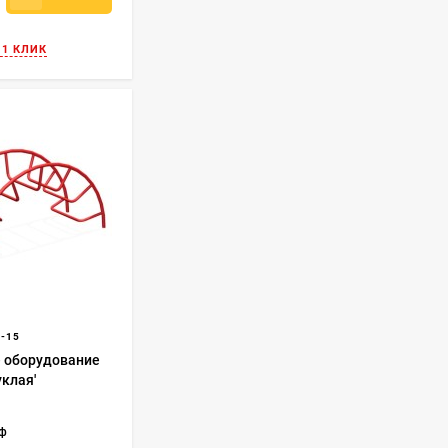
 1 КЛИК
-15
 оборудование
уклая'
еф