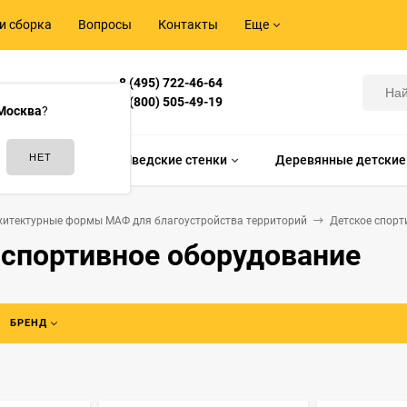
и сборка
Вопросы
Контакты
Еще
8 (495) 722-46-64
Корнилова,
8 (800) 505-49-19
Москва
?
идам спорта
Шведские стенки
Деревянные детские
хитектурные формы МАФ для благоустройства территорий
Детское спорт
 спортивное оборудование
БРЕНД