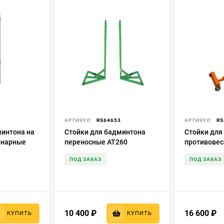
2
АРТИКУЛ:
RS64653
АРТИКУЛ:
RS
минтона на
Стойки для бадминтона
Стойки для
онарные
переносные АТ260
противовес
АТ261
ПОД ЗАКАЗ
ПОД ЗАКАЗ
10 400
₽
16 600
₽
КУПИТЬ
КУПИТЬ