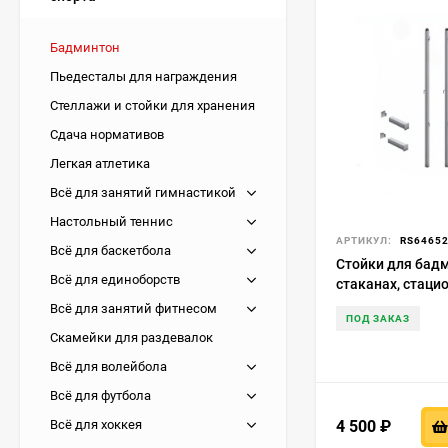
Бадминтон
Пьедесталы для награждения
Стеллажи и стойки для хранения
Сдача нормативов
Легкая атлетика
Всё для занятий гимнастикой
Настольный теннис
АРТИКУЛ:
RS6465
Всё для баскетбола
Стойки для бад
Всё для единоборств
стаканах, стаци
(модель АТ259)
Всё для занятий фитнесом
ПОД ЗАКАЗ
Скамейки для раздевалок
Всё для волейбола
Всё для футбола
4 500
₽
Всё для хоккея