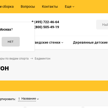
и сборка
Вопросы
Контакты
Еще
8 (495) 722-46-64
Корнилова,
8 (800) 505-49-19
Москва
?
идам спорта
Шведские стенки
Деревянные детские
ары по видам спорта
Бадминтон
он
Название
ртировать: