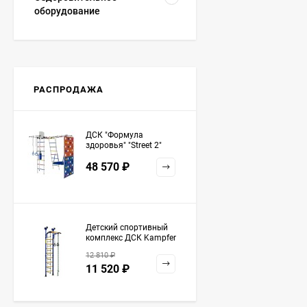
оборудование
РАСПРОДАЖА
ДСК "Формула
здоровья" "Street 2"
белый радуга
48 570
₽
Детский спортивный
комплекс ДСК Kampfer
Strong kid ceiling
12 810
₽
11 520
₽