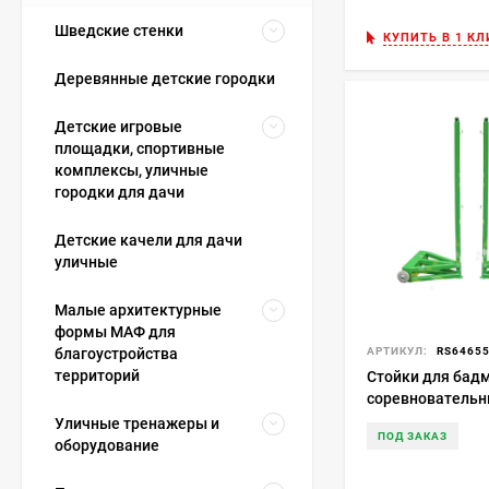
Шведские стенки
КУПИТЬ В 1 КЛ
Деревянные детские городки
Детские игровые
площадки, спортивные
комплексы, уличные
городки для дачи
Детские качели для дачи
уличные
Малые архитектурные
формы МАФ для
АРТИКУЛ:
RS6465
благоустройства
территорий
Стойки для бад
соревновательн
противовесами п
Уличные тренажеры и
ПОД ЗАКАЗ
(модель АТ262)
оборудование