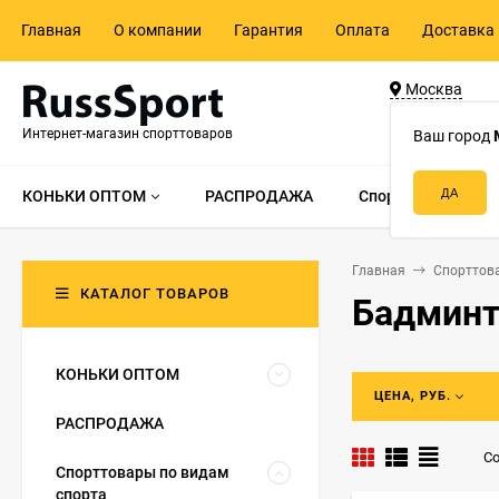
Главная
О компании
Гарантия
Оплата
Доставка 
Москва
ул. Адмирала 
Интернет-магазин спорттоваров
д.55, стр.1
Ваш город
КОНЬКИ ОПТОМ
РАСПРОДАЖА
Спорттовары по в
Главная
Спорттов
КАТАЛОГ ТОВАРОВ
Бадминт
КОНЬКИ ОПТОМ
ЦЕНА, РУБ.
РАСПРОДАЖА
Со
Спорттовары по видам
спорта