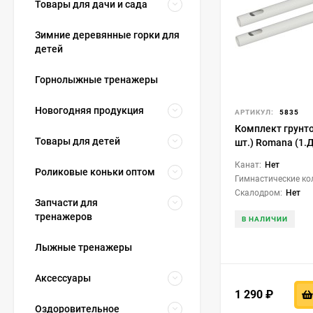
Товары для дачи и сада
Зимние деревянные горки для
детей
Горнолыжные тренажеры
Новогодняя продукция
АРТИКУЛ:
5835
Комплект грунто
Товары для детей
шт.) Romana (1.Д
белый
Канат:
Нет
Роликовые коньки оптом
Гимнастические ко
Скалодром:
Нет
Запчасти для
тренажеров
В НАЛИЧИИ
Лыжные тренажеры
Аксессуары
1 290
₽
Оздоровительное