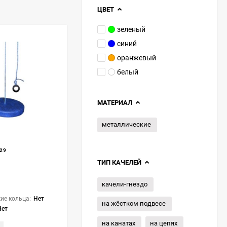
ЦВЕТ
зеленый
синий
оранжевый
белый
МАТЕРИАЛ
металлические
29
ТИП КАЧЕЛЕЙ
качели-гнездо
ие кольца:
Нет
на жёстком подвесе
Нет
на канатах
на цепях