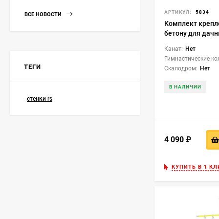
АРТИКУЛ:
5834
ВСЕ НОВОСТИ
Комплект крепл
бетону для дач
комплексов 7 ш
Канат:
Нет
(1.Д-48.02) бел
Гимнастические ко
ТЕГИ
Скалодром:
Нет
В НАЛИЧИИ
стенки rs
4 090
₽
КУПИТЬ В 1 КЛ