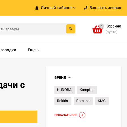
Личный кабинет
Заказать звонок
Корзина
0
(пусто)
 городки
Еще
БРЕНД
дачи с
HUDORA
Kampfer
Rokids
Romana
КМС
ПОКАЗАТЬ ВСЕ