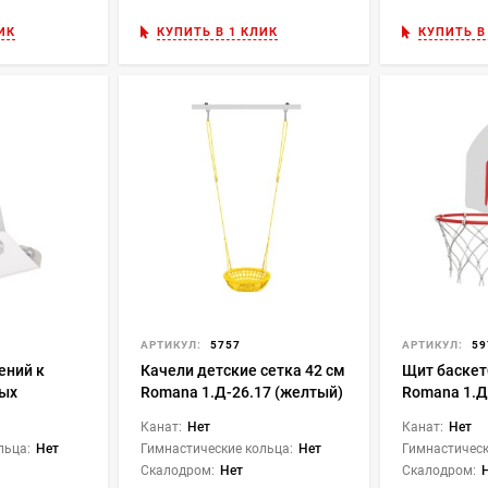
ИК
КУПИТЬ В 1 КЛИК
КУПИТЬ В
АРТИКУЛ:
5757
АРТИКУЛ:
59
ений к
Качели детские сетка 42 см
Щит баске
ных
Romana 1.Д-26.17 (желтый)
Romana 1.Д
тук Romana
Канат:
Нет
Канат:
Нет
ый
льца:
Нет
Гимнастические кольца:
Нет
Гимнастическ
Скалодром:
Нет
Скалодром: