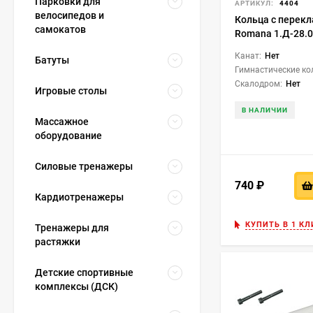
Парковки для
АРТИКУЛ:
4404
велосипедов и
Кольца с перек
самокатов
Romana 1.Д-28.0
Канат:
Нет
Батуты
Гимнастические ко
Скалодром:
Нет
Игровые столы
В НАЛИЧИИ
Массажное
оборудование
Силовые тренажеры
740
₽
Кардиотренажеры
КУПИТЬ В 1 КЛ
Тренажеры для
растяжки
Детские спортивные
комплексы (ДСК)