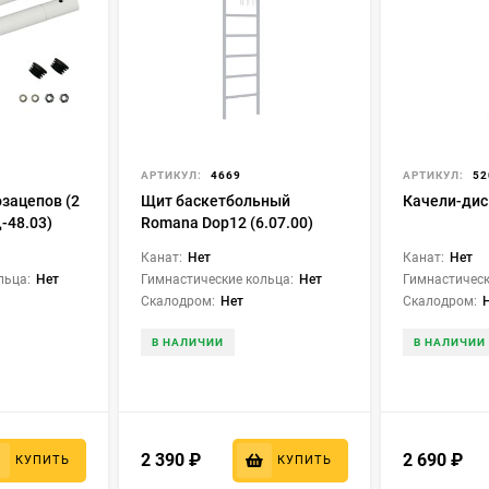
АРТИКУЛ:
4669
АРТИКУЛ:
52
зацепов (2
Щит баскетбольный
Качели-дис
-48.03)
Romana Dop12 (6.07.00)
Канат:
Нет
Канат:
Нет
льца:
Нет
Гимнастические кольца:
Нет
Гимнастическ
Скалодром:
Нет
Скалодром:
В НАЛИЧИИ
В НАЛИЧИИ
2 390
₽
2 690
₽
КУПИТЬ
КУПИТЬ