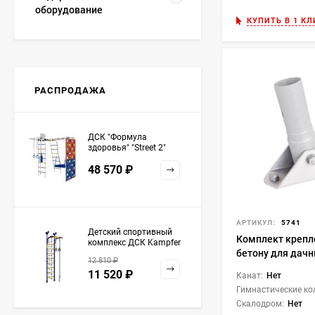
оборудование
КУПИТЬ В 1 КЛ
РАСПРОДАЖА
ДСК "Формула
здоровья" "Street 2"
белый радуга
48 570
₽
АРТИКУЛ:
5741
Детский спортивный
Комплект крепл
комплекс ДСК Kampfer
бетону для дач
Strong kid ceiling
12 810
₽
комплексов 6 ш
11 520
₽
Канат:
Нет
(1.Д-48.01) бел
Гимнастические ко
Скалодром:
Нет