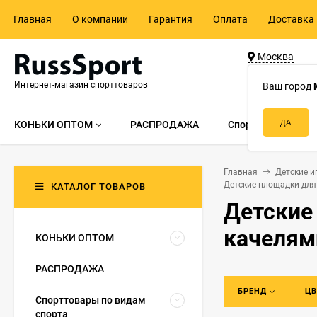
Главная
О компании
Гарантия
Оплата
Доставка 
Москва
ул. Адмирала 
Интернет-магазин спорттоваров
д.55, стр.1
Ваш город
КОНЬКИ ОПТОМ
РАСПРОДАЖА
Спорттовары по в
Главная
Детские и
Детские площадки для
КАТАЛОГ ТОВАРОВ
Детские
качелям
КОНЬКИ ОПТОМ
РАСПРОДАЖА
БРЕНД
ЦВ
Спорттовары по видам
спорта