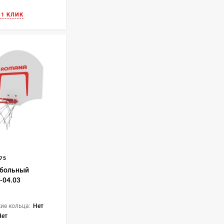
 1 КЛИК
75
тбольный
-04.03
ие кольца:
Нет
Нет