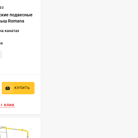
22
ские подвесные
лыш Romana
на канатах
na
КУПИТЬ
 1 КЛИК