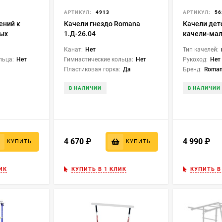
АРТИКУЛ:
4913
АРТИКУЛ:
56
ений к
Качели гнездо Romana
Качели дет
ных
1.Д-26.04
качели-ма
тук Romana
(1.Д-26.13)
Канат:
Нет
Тип качелей:
ый
льца:
Нет
Гимнастические кольца:
Нет
Рукоход:
Нет
Пластиковая горка:
Да
Бренд:
Roma
В НАЛИЧИИ
В НАЛИЧИИ
4 670
₽
4 990
₽
КУПИТЬ
КУПИТЬ
ИК
КУПИТЬ В 1 КЛИК
КУПИТЬ В