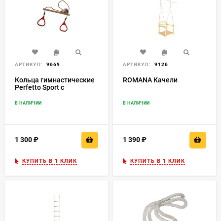
АРТИКУЛ:
9669
АРТИКУЛ:
9126
Кольца гимнастические
ROMANA Качели
Perfetto Sport с
трапецией красный PS-
310
В НАЛИЧИИ
В НАЛИЧИИ
1 300
₽
1 390
₽
КУПИТЬ В 1 КЛИК
КУПИТЬ В 1 КЛИК