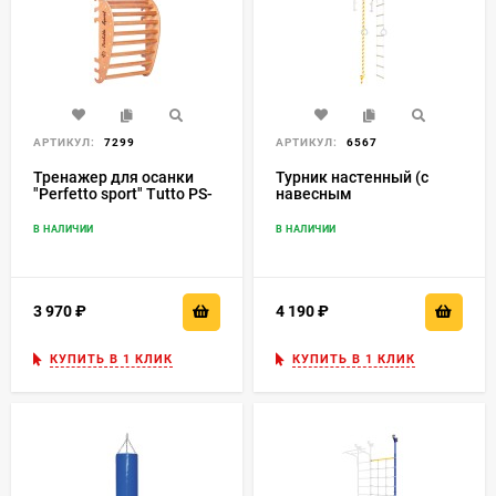
АРТИКУЛ:
7299
АРТИКУЛ:
6567
Тренажер для осанки
Турник настенный (с
"Perfetto sport" Tutto PS-
навесным
120
оборудованием) Romana
T1 (7.01.00-21) белый
В НАЛИЧИИ
В НАЛИЧИИ
прованс
3 970
₽
4 190
₽
КУПИТЬ В 1 КЛИК
КУПИТЬ В 1 КЛИК