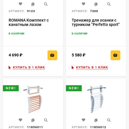
АРТИКУЛ:
9123
АРТИКУЛ:
7300
ROMANA Комплект с
Тренажер для осанки с
канатным лазом
турником "Perfetto sport"
пристенный
Vinsere PS-121
В НАЛИЧИИ
В НАЛИЧИИ
4 690
₽
5 580
₽
КУПИТЬ В 1 КЛИК
КУПИТЬ В 1 КЛИК
NEW!
NEW!
АРТИКУЛ:
11856011
АРТИКУЛ:
11856012