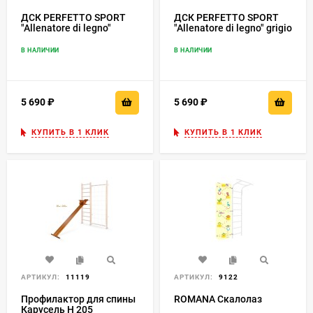
ДСК PERFETTO SPORT
ДСК PERFETTO SPORT
"Allenatore di legno"
"Allenatore di legno" grigio
bianco-naturale PS-137
PS-136 Тренажёр №2
Тренажёр №2
В НАЛИЧИИ
В НАЛИЧИИ
5 690
₽
5 690
₽
КУПИТЬ В 1 КЛИК
КУПИТЬ В 1 КЛИК
АРТИКУЛ:
11119
АРТИКУЛ:
9122
Профилактор для спины
ROMANA Скалолаз
Карусель Н 205