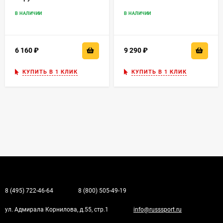
В НАЛИЧИИ
В НАЛИЧИИ
6 160
₽
9 290
₽
КУПИТЬ В 1 КЛИК
КУПИТЬ В 1 КЛИК
8 (495) 722-46-64
8 (800) 505-49-19
ул. Адмирала Корнилова, д.55, стр.1
info@russsport.ru