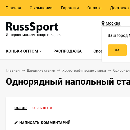
Главная
О компании
Гарантия
Оплата
Доставка 
Москва
ул. Адмирала 
Интернет-магазин спорттоваров
д.55, стр.1
Ваш город
КОНЬКИ ОПТОМ
РАСПРОДАЖА
Спорттовары по в
Главная
Шведские стенки
Хореографические станки
Однорядн
Однорядный напольный ст
ОБЗОР
ОТЗЫВЫ
0
НАПИСАТЬ КОММЕНТАРИЙ