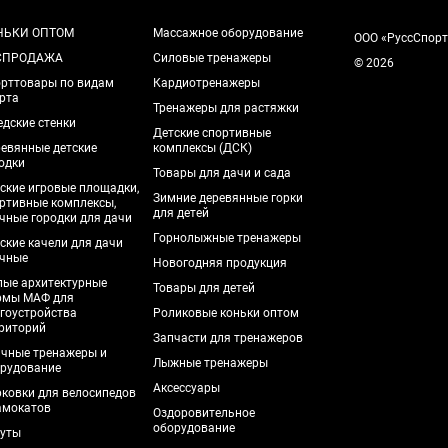
НЬКИ ОПТОМ
Массажное оборудование
ООО «РуссСпорт
СПРОДАЖА
Силовые тренажеры
© 2026
рттовары по видам
Кардиотренажеры
рта
Тренажеры для растяжки
дские стенки
Детские спортивные
евянные детские
комплексы (ДСК)
одки
Товары для дачи и сада
ские игровые площадки,
Зимние деревянные горки
ртивные комплексы,
для детей
чные городки для дачи
Горнолыжные тренажеры
ские качели для дачи
чные
Новогодняя продукция
ые архитектурные
Товары для детей
рмы МАФ для
гоустройства
Роликовые коньки оптом
риторий
Запчасти для тренажеров
чные тренажеры и
Лыжные тренажеры
рудование
Аксессуары
ковки для велосипедов
амокатов
Оздоровительное
оборудование
уты