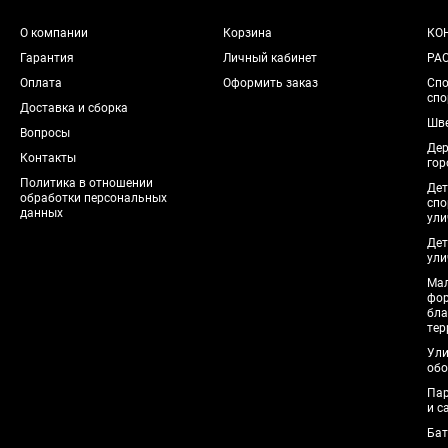
О компании
Корзина
КО
Гарантия
Личный кабинет
РА
Оплата
Оформить заказ
Спо
спо
Доставка и сборка
Шве
Вопросы
Дер
Контакты
гор
Политика в отношении
Дет
обработки персональных
спо
данных
ули
Дет
ули
Мал
фо
бла
тер
Ули
обо
Пар
и с
Бат