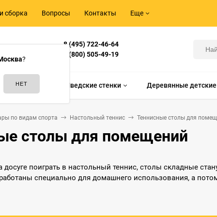
и сборка
Вопросы
Контакты
Еще
8 (495) 722-46-64
Корнилова,
8 (800) 505-49-19
Москва
?
идам спорта
Шведские стенки
Деревянные детские
ары по видам спорта
Настольный теннис
Теннисные столы для поме
ые столы для помещений
а досуге поиграть в настольный теннис, столы складные ста
работаны специально для домашнего использования, а пото
с, компактные размеры, гладкую поверхность и невысокую це
 в отличие от всепогодных конструкций не способна противо
им негативным факторам.