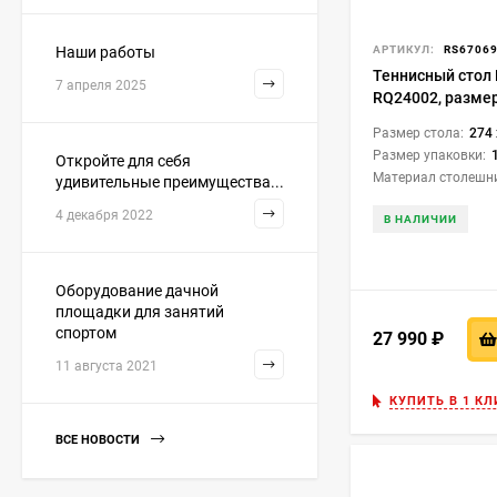
АРТИКУЛ:
RS6706
Наши работы
Теннисный стол
7 апреля 2025
RQ24002, размер
стандарту ITTF 2
Размер стола:
274 
сеткой и ракетк
Размер упаковки:
1
Откройте для себя
Материал столешн
удивительные преимущества...
4 декабря 2022
В НАЛИЧИИ
Оборудование дачной
площадки для занятий
спортом
27 990
₽
11 августа 2021
КУПИТЬ В 1 КЛ
ВСЕ НОВОСТИ