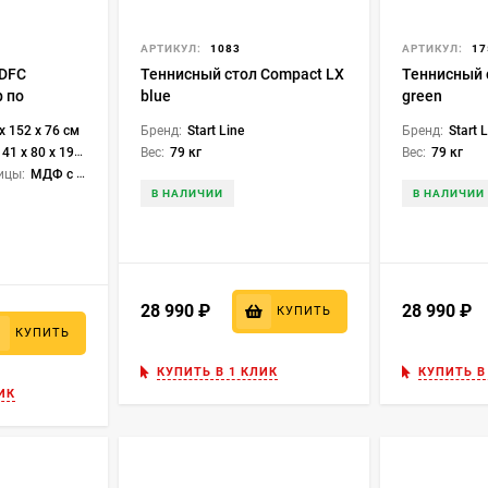
9
АРТИКУЛ:
1083
АРТИКУЛ:
17
 DFC
Теннисный стол Compact LX
Теннисный 
 по
blue
green
74 x 152, с
x 152 x 76 см
Бренд:
Start Line
Бренд:
Start 
ами
41 х 80 х 19 см
Вес:
79 кг
Вес:
79 кг
ицы:
МДФ с ПВХ
В НАЛИЧИИ
В НАЛИЧИИ
28 990
₽
28 990
₽
КУПИТЬ
КУПИТЬ
КУПИТЬ В 1 КЛИК
КУПИТЬ В
ИК