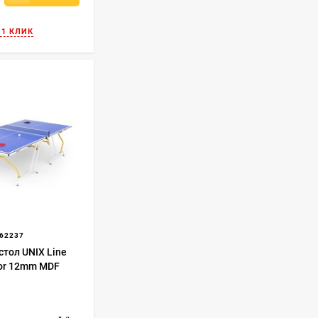
 1 КЛИК
62237
стол UNIX Line
oor 12mm MDF