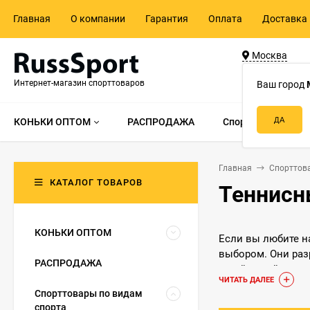
Главная
О компании
Гарантия
Оплата
Доставка 
Москва
ул. Адмирала 
Интернет-магазин спорттоваров
д.55, стр.1
Ваш город
КОНЬКИ ОПТОМ
РАСПРОДАЖА
Спорттовары по в
Главная
Спорттов
КАТАЛОГ ТОВАРОВ
Теннисн
КОНЬКИ ОПТОМ
Если вы любите н
выбором. Они раз
РАСПРОДАЖА
устойчивый карка
ЧИТАТЬ ДАЛЕЕ
что такая модель
Спорттовары по видам
влажности и друг
спорта