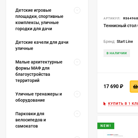
Детские игровые
площадки, спортивные
АРТИКУЛ:
RS6496
комплексы, уличные
Теннисный стол 
городки для дачи
Бренд:
Start Line
Детские качели для дачи
уличные
В НАЛИЧИИ
Малые архитектурные
формы МАФ для
благоустройства
территорий
17 690
₽
Уличные тренажеры и
оборудование
КУПИТЬ В 1 КЛ
Парковки для
велосипедов и
самокатов
NEW!