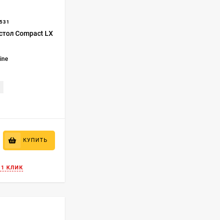
531
стол Compact LX
Line
КУПИТЬ
 1 КЛИК