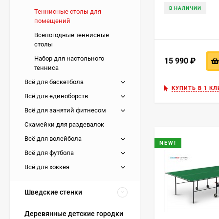
Эргономичны
В НАЛИЧИИ
Теннисные столы для
складывания
помещений
Всепогодные теннисные
На что обр
столы
Набор для настольного
15 990
₽
Выбирая теннисны
тенниса
технические харак
Всё для баскетбола
расположенную ст
КУПИТЬ В 1 КЛ
может быть любым
Всё для единоборств
Всё для занятий фитнесом
Дополнительным п
мячей и ракеток. 
Скамейки для раздевалок
устойчивость кон
Всё для волейбола
NEW!
Всё для футбола
Чтобы купить скл
заказ на сайте к
Всё для хоккея
которой подтверж
долговечность и б
Шведские стенки
и опытные специа
сориентируют по 
Деревянные детские городки