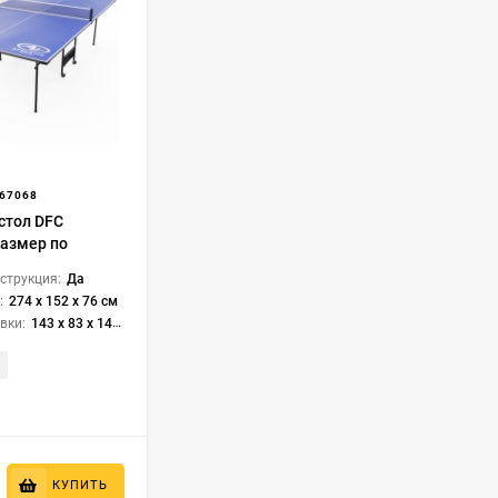
67068
стол DFC
размер по
TTF 274 x 152 см,
струкция:
Да
с сеткой,
:
274 x 152 x 76 см
вки:
143 х 83 х 14,5 см
КУПИТЬ