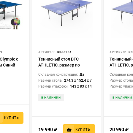
81
АРТИКУЛ:
RS66951
АРТИКУЛ:
RS
Olympic с
Теннисный стол DFC
Теннисный 
м Синий
ATHLETIC, размер по
ATHLETIC, 
стандарту ITTF 274 x 152, с
стандарту I
Складная конструкция:
Да
Складная кон
сеткой, складной
усиленный, 
Размер стола:
274,3 х 152,4 х 76 см
Размер стола
складной
Размер упаковки:
143 x 83 x 14,5 см
Размер упако
В НАЛИЧИИ
В НАЛИЧИИ
КУПИТЬ
19 990
₽
20 990
₽
КУПИТЬ