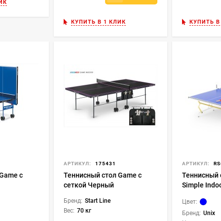
ИК
КУПИТЬ В 1 КЛИК
КУПИТЬ В
АРТИКУЛ:
175431
АРТИКУЛ:
RS
 Game с
Теннисный стол Game с
Теннисный 
сеткой Черный
Simple Ind
(Blue)
Бренд:
Start Line
Цвет:
Вес:
70 кг
Бренд:
Unix