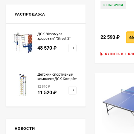
В НАЛИЧИИ
РАСПРОДАЖА
ДСК "Формула
22 590
₽
здоровья" "Street 2"
белый радуга
48 570
₽
КУПИТЬ В 1 КЛ
Детский спортивный
комплекс ДСК Kampfer
Strong kid ceiling
12 810
₽
11 520
₽
НОВОСТИ