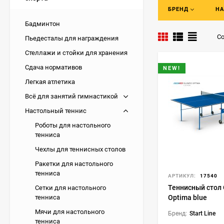
БРЕНД
НА
Чтобы выбрать под
представленный т
Бадминтон
или области в кра
Со
Пьедесталы для награждения
теннисные ракетк
Стеллажи и стойки для хранения
Особеннос
Сдача нормативов
NEW!
Легкая атлетика
Столешница 
Всё для занятий гимнастикой
и умением п
Настольный теннис
достаточно 
Роботы для настольного
не подходит
тенниса
и быстро вп
Чехлы для теннисных столов
Хороший отс
производитс
Ракетки для настольного
положительн
тенниса
АРТИКУЛ:
17540
скоростной 
Теннисный стол 
Сетки для настольного
Для любител
Optima blue
тенниса
так что выб
Мячи для настольного
Бренд:
Start Line
профессиона
тенниса