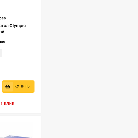
539
стол Olympic
кой
Line
КУПИТЬ
 1 КЛИК