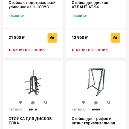
Стойка с подстраховкой
Стойка для дисков
усиленная HH-100УС
АТЛАНТ АТ-94
четырехсторонняя
пирамида
В НАЛИЧИИ
В НАЛИЧИИ
21 800
₽
12 960
₽
КУПИТЬ В 1 КЛИК
КУПИТЬ В 1 КЛИК
АРТИКУЛ:
10910
АРТИКУЛ:
10909
СТОЙКА ДЛЯ ДИСКОВ
Стойка для грифов и
ЕЛКА
штанг горизонтальная
на 10 штук BR-04