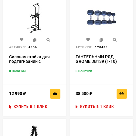
АРТИКУЛ:
4356
АРТИКУЛ:
120489
Силовая стойка для
ГАНТЕЛЬНЫЙ РЯД
подтягиваний с
GROME DB139 (1-10)
эспандерами Royal
Fitness, Арт. HB-DG006
В НАЛИЧИИ
В НАЛИЧИИ
12 990
₽
38 500
₽
КУПИТЬ В 1 КЛИК
КУПИТЬ В 1 КЛИК