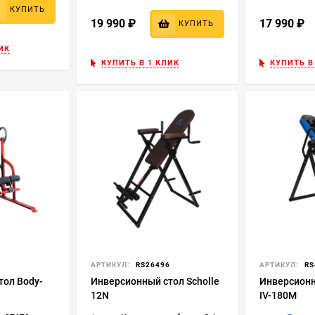
КУПИТЬ
19 990
₽
17 990
₽
КУПИТЬ
ИК
КУПИТЬ В 1 КЛИК
КУПИТЬ В
АРТИКУЛ:
RS26496
АРТИКУЛ:
RS
тол Body-
Инверсионный стол Scholle
Инверсионн
12N
IV-180M