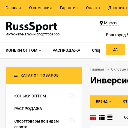
Главная
О компании
Гарантия
Оплата
Доставка 
Москва
ул. Адмирала 
Интернет-магазин спорттоваров
д.55, стр.1
Ваш город
КОНЬКИ ОПТОМ
РАСПРОДАЖА
Спорттовары по в
Главная
Силовые 
КАТАЛОГ ТОВАРОВ
Инверси
КОНЬКИ ОПТОМ
БРЕНД
СТ
РАСПРОДАЖА
Со
Спорттовары по видам
спорта