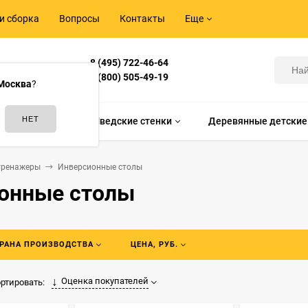
и сборка
Вопросы
Контакты
Еще
8 (495) 722-46-64
Корнилова,
8 (800) 505-49-19
Москва
?
идам спорта
Шведские стенки
Деревянные детские
тренажеры
Инверсионные столы
онные столы
РАНА ПРОИЗВОДСТВА
ЦЕНА, РУБ.
Оценка покупателей
ртировать: