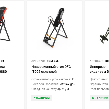
880
АРТИКУЛ:
RS66255
АРТИКУЛ:
RS
тол
Инверсионный стол DFC
Инверсионн
0880
IT002 складной
сиденьем D
складной
Ограничитель угла наклона:
Перекладина
Цвет спинки:
Рост пользователя:
от 147 до 198 см
Ограничитель
Складная конструкция:
Да
Рост пользов
В НАЛИЧИИ
В НАЛИЧИИ