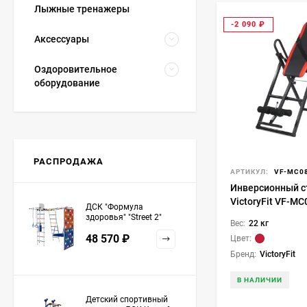
Лыжные тренажеры
-2 090
₽
Аксессуары
Оздоровительное
оборудование
РАСПРОДАЖА
АРТИКУЛ:
VF-MC0
Инверсионный с
VictoryFit VF-MC
ДСК "Формула
Красный
здоровья" "Street 2"
Вес:
22 кг
белый радуга
48 570
₽
Цвет:
Бренд:
VictoryFit
В НАЛИЧИИ
Детский спортивный