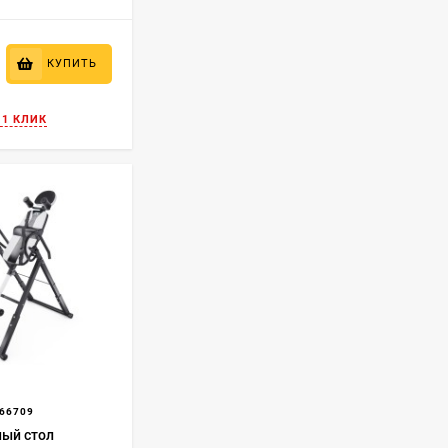
КУПИТЬ
 1 КЛИК
66709
ый стол