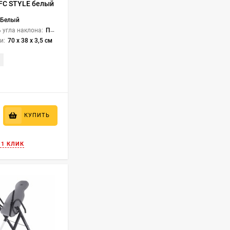
FC STYLE белый
Белый
 угла наклона:
Перекладина
и:
70 х 38 х 3,5 см
КУПИТЬ
 1 КЛИК