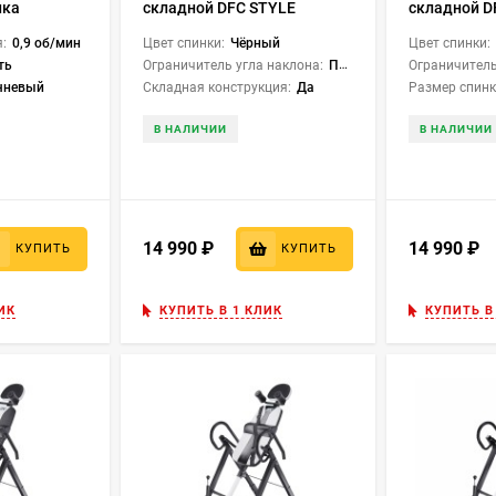
нка
складной DFC STYLE
складной D
чёрный
:
0,9 об/мин
Цвет спинки:
Чёрный
Цвет спинки:
ть
Ограничитель угла наклона:
Перекладина
Ограничитель
чневый
Складная конструкция:
Да
Размер спинк
В НАЛИЧИИ
В НАЛИЧИИ
14 990
₽
14 990
₽
КУПИТЬ
КУПИТЬ
ИК
КУПИТЬ В 1 КЛИК
КУПИТЬ В