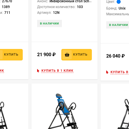
:
27670
Анонс:
Инверсионный стол Scholle 12N
Цвет:
:
1389
Доступное количество:
103
Бренд:
Unix
м:
711
Артикул:
12N
Максимальный
В НАЛИЧИИ
В НАЛИЧИИ
21 900
₽
КУПИТЬ
КУПИТЬ
26 040
₽
ИК
КУПИТЬ В 1 КЛИК
КУПИТЬ В