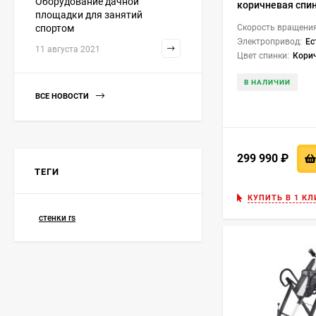
Оборудование дачной
коричневая спи
площадки для занятий
Скорость вращения
спортом
Электропривод:
Ес
11 августа 2021
Цвет спинки:
Кори
В НАЛИЧИИ
ВСЕ НОВОСТИ
299 990
₽
ТЕГИ
КУПИТЬ В 1 КЛ
стенки rs