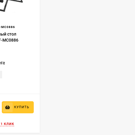
-MC0886
ый стол
VF-MC0886
yFit
КУПИТЬ
 1 КЛИК