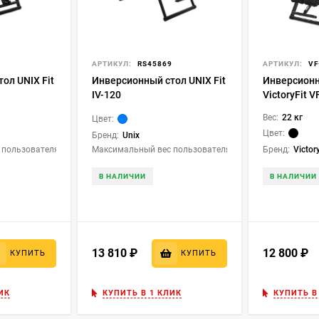
8
АРТИКУЛ:
RS45869
АРТИКУЛ:
VF
ол UNIX Fit
Инверсионный стол UNIX Fit
Инверсионн
IV-120
VictoryFit 
Черный
Вес:
22 кг
Цвет:
Цвет:
Бренд:
Unix
пользователя (кг):
150
Максимальный вес пользователя (кг):
130
Бренд:
Victor
В НАЛИЧИИ
В НАЛИЧИИ
13 810
₽
12 800
₽
КУПИТЬ
КУПИТЬ
ИК
КУПИТЬ В 1 КЛИК
КУПИТЬ В