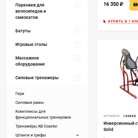
16 350
₽
Парковки для
велосипедов и
самокатов
КУПИТЬ В 1 КЛ
Батуты
Игровые столы
Массажное
оборудование
Силовые тренажеры
Гири
Силовые рамы
Комплексы для
АРТИКУЛ:
120620
функциональных тренировок
Инверсионный с
Тренажёры AB Coaster
Solid
Штанги и грифы