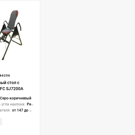
66256
ый стол с
FC SJ7200A
Серо-коричневый
 угла наклона:
Ремень и перекладина
ателя:
от 147 до 198 см