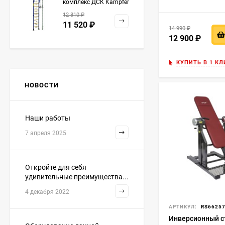
комплекс ДСК Kampfer
Strong kid ceiling
12 810
₽
11 520
₽
14 990
₽
12 900
₽
КУПИТЬ В 1 КЛ
НОВОСТИ
Наши работы
7 апреля 2025
Откройте для себя
удивительные преимущества...
4 декабря 2022
АРТИКУЛ:
RS6625
Инверсионный ст