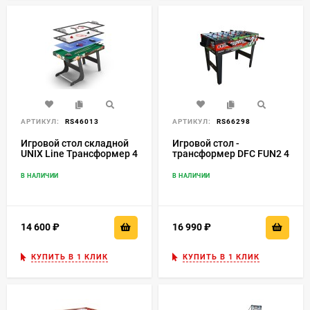
АРТИКУЛ:
RS46013
АРТИКУЛ:
RS66298
Игровой стол складной
Игровой стол -
UNIX Line Трансформер 4
трансформер DFC FUN2 4
в 1 (125х63 cм)
в 1
В НАЛИЧИИ
В НАЛИЧИИ
14 600
₽
16 990
₽
КУПИТЬ В 1 КЛИК
КУПИТЬ В 1 КЛИК