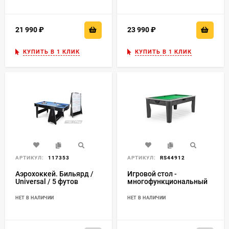
21 990
₽
23 990
₽
КУПИТЬ В 1 КЛИК
КУПИТЬ В 1 КЛИК
АРТИКУЛ:
117353
АРТИКУЛ:
RS44912
Аэрохоккей. Бильярд /
Игровой стол -
Universal / 5 футов
многофункциональный
"Tornado" (черный)
НЕТ В НАЛИЧИИ
НЕТ В НАЛИЧИИ