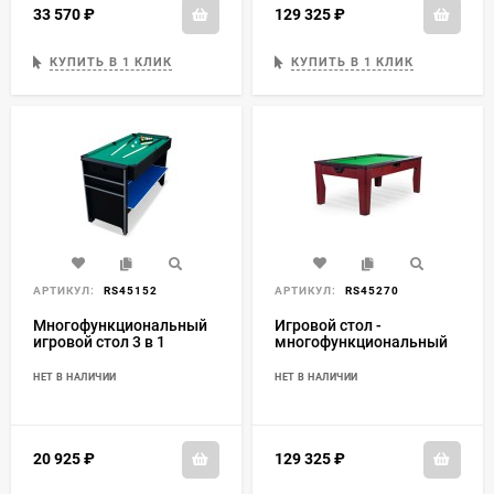
33 570
₽
129 325
₽
КУПИТЬ В 1 КЛИК
КУПИТЬ В 1 КЛИК
АРТИКУЛ:
RS45152
АРТИКУЛ:
RS45270
Многофункциональный
Игровой стол -
игровой стол 3 в 1
многофункциональный
«Global»
"Tornado" (коричневый)
НЕТ В НАЛИЧИИ
НЕТ В НАЛИЧИИ
20 925
₽
129 325
₽