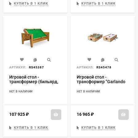
КУПИТЬ В 1 КЛИК
КУПИТЬ В 1 КЛИК
АРТИКУЛ:
RS45387
АРТИКУЛ:
RS45478
Игровой стол -
Игровой стол -
трансформер (бильярд,
трансформер "Garlando
аэрохоккей, настольный
F-Mini 2 в 1" (настольный
теннис) "Twister" (дуб)
футбол, аэрохоккей)
НЕТ В НАЛИЧИИ
НЕТ В НАЛИЧИИ
светлый
107 925
₽
16 965
₽
КУПИТЬ В 1 КЛИК
КУПИТЬ В 1 КЛИК