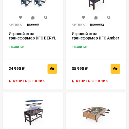
АРТИКУЛ:
RS66651
АРТИКУЛ:
RS66652
Игровой стол -
Игровой стол -
трансформер DFC BERYL
трансформер DFC Amber
48" 13 в 1
JG-GT-55411
В НАЛИЧИИ
В НАЛИЧИИ
24 990
₽
35 990
₽
КУПИТЬ В 1 КЛИК
КУПИТЬ В 1 КЛИК