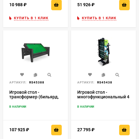
10 988
₽
51 926
₽
КУПИТЬ В 1 КЛИК
КУПИТЬ В 1 КЛИК
АРТИКУЛ:
RS45388
АРТИКУЛ:
RS45438
Игровой стол -
Игровой стол -
трансформер (бильярд,
многофункциональный 4
аэрохоккей, настольный
в 1 "Compact"
теннис) "Twister"
В НАЛИЧИИ
В НАЛИЧИИ
(черный)
107 925
₽
27 795
₽