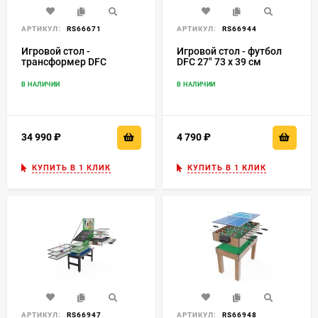
АРТИКУЛ:
RS66671
АРТИКУЛ:
RS66944
Игровой стол -
Игровой стол - футбол
трансформер DFC
DFC 27" 73 х 39 см
COPPER 4 в 1
NX32700
В НАЛИЧИИ
В НАЛИЧИИ
34 990
₽
4 790
₽
КУПИТЬ В 1 КЛИК
КУПИТЬ В 1 КЛИК
АРТИКУЛ:
RS66947
АРТИКУЛ:
RS66948