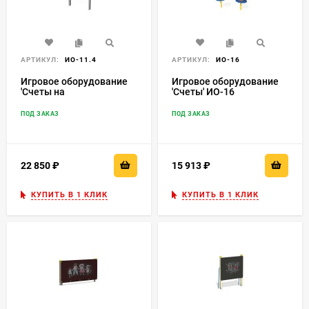
АРТИКУЛ:
ИО-11.4
АРТИКУЛ:
ИО-16
Игровое оборудование
Игровое оборудование
'Счеты на
'Счеты' ИО-16
металлических столбах'
ИО-11.4
ПОД ЗАКАЗ
ПОД ЗАКАЗ
22 850
₽
15 913
₽
КУПИТЬ В 1 КЛИК
КУПИТЬ В 1 КЛИК