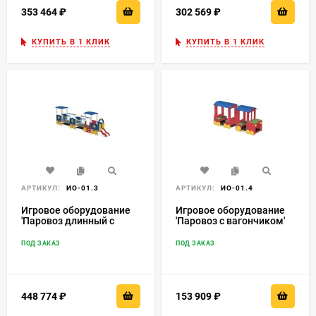
353 464
₽
302 569
₽
КУПИТЬ В 1 КЛИК
КУПИТЬ В 1 КЛИК
АРТИКУЛ:
ИО-01.3
АРТИКУЛ:
ИО-01.4
Игровое оборудование
Игровое оборудование
'Паровоз длинный с
'Паровоз с вагончиком'
открытым вагончиком'
ИО-01.4
ИО-01.3
ПОД ЗАКАЗ
ПОД ЗАКАЗ
448 774
₽
153 909
₽