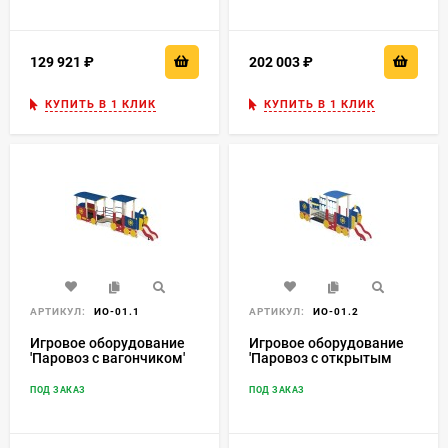
129 921
₽
202 003
₽
КУПИТЬ В 1 КЛИК
КУПИТЬ В 1 КЛИК
АРТИКУЛ:
ИО-01.1
АРТИКУЛ:
ИО-01.2
Игровое оборудование
Игровое оборудование
'Паровоз с вагончиком'
'Паровоз с открытым
ИО-01.1
вагончиком' Нгр=650
ИО-01.2
ПОД ЗАКАЗ
ПОД ЗАКАЗ