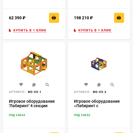
62 390
₽
198 210
₽
КУПИТЬ В 1 КЛИК
КУПИТЬ В 1 КЛИК
АРТИКУЛ:
ИО-05.1
АРТИКУЛ:
ИО-05.2
Игровое оборудование
Игровое оборудование
'Лабиринт' 4 секции
«Лабиринт с
ИО-05.1
иллюминатором» 4
секции ИО-05.2
ПОД ЗАКАЗ
ПОД ЗАКАЗ