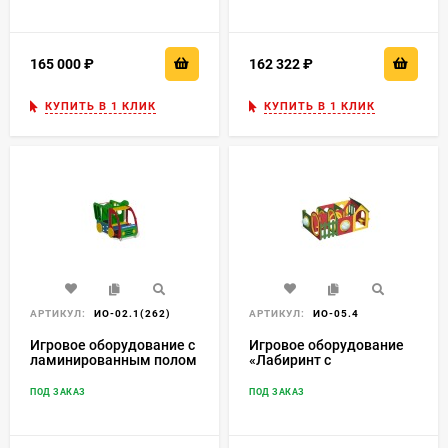
165 000
₽
162 322
₽
КУПИТЬ В 1 КЛИК
КУПИТЬ В 1 КЛИК
АРТИКУЛ:
ИО-02.1(262)
АРТИКУЛ:
ИО-05.4
Игровое оборудование с
Игровое оборудование
ламинированным полом
«Лабиринт с
'Машинка' ИО-02.1(262)
иллюминатором» 6
секции ИО-05.4
ПОД ЗАКАЗ
ПОД ЗАКАЗ