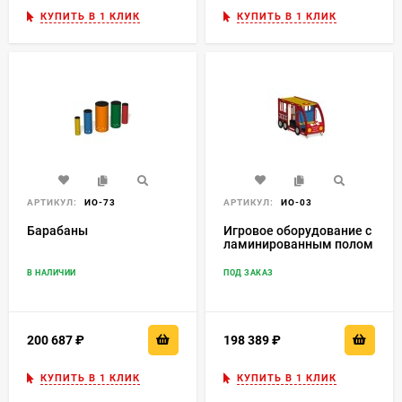
КУПИТЬ В 1 КЛИК
КУПИТЬ В 1 КЛИК
АРТИКУЛ:
ИО-73
АРТИКУЛ:
ИО-03
Барабаны
Игровое оборудование с
ламинированным полом
'Пожарная машина'
ИО-03
В НАЛИЧИИ
ПОД ЗАКАЗ
200 687
₽
198 389
₽
КУПИТЬ В 1 КЛИК
КУПИТЬ В 1 КЛИК