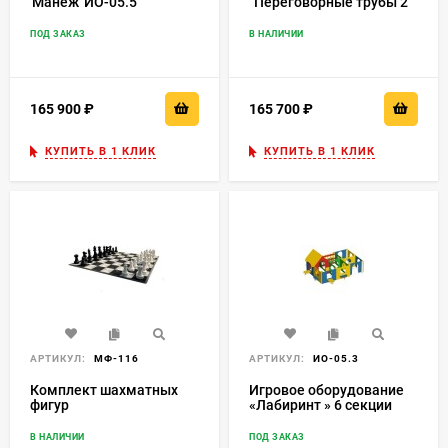
'Манеж' ИО-05.5
"Переговорные трубы 2"
ИО-102
ПОД ЗАКАЗ
В НАЛИЧИИ
165 900
₽
165 700
₽
КУПИТЬ В 1 КЛИК
КУПИТЬ В 1 КЛИК
АРТИКУЛ:
МФ-116
АРТИКУЛ:
ИО-05.3
Комплект шахматных
Игровое оборудование
фигур
«Лабиринт » 6 секции
ИО-05.3
В НАЛИЧИИ
ПОД ЗАКАЗ