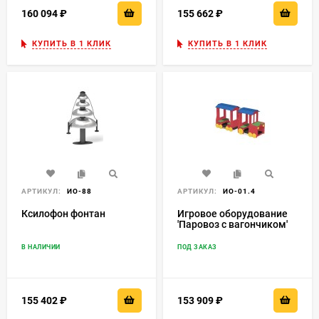
160 094
₽
155 662
₽
КУПИТЬ В 1 КЛИК
КУПИТЬ В 1 КЛИК
АРТИКУЛ:
ИО-88
АРТИКУЛ:
ИО-01.4
Ксилофон фонтан
Игровое оборудование
'Паровоз с вагончиком'
ИО-01.4
В НАЛИЧИИ
ПОД ЗАКАЗ
155 402
₽
153 909
₽