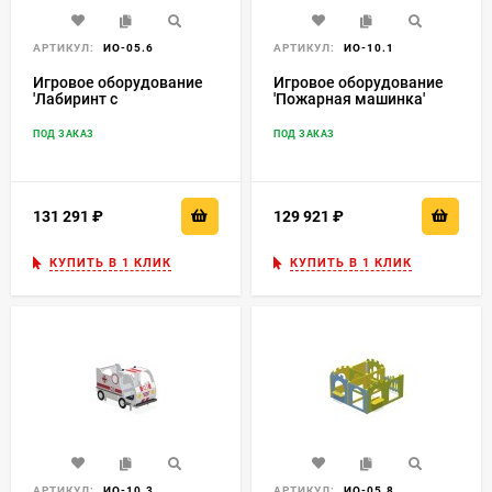
АРТИКУЛ:
ИО-05.6
АРТИКУЛ:
ИО-10.1
Игровое оборудование
Игровое оборудование
'Лабиринт с
'Пожарная машинка'
иллюминатором' 4
ИО-10.1
секции ИО-05.6
ПОД ЗАКАЗ
ПОД ЗАКАЗ
131 291
₽
129 921
₽
КУПИТЬ В 1 КЛИК
КУПИТЬ В 1 КЛИК
АРТИКУЛ:
ИО-10.3
АРТИКУЛ:
ИО-05.8