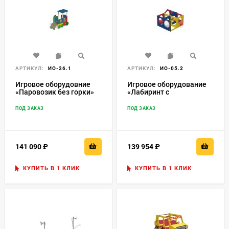
АРТИКУЛ:
ИО-26.1
АРТИКУЛ:
ИО-05.2
Игровое оборудовние
Игровое оборудование
«Паровозик без горки»
«Лабиринт с
ИО-26.1
иллюминатором» 4
секции ИО-05.2
ПОД ЗАКАЗ
ПОД ЗАКАЗ
141 090
₽
139 954
₽
КУПИТЬ В 1 КЛИК
КУПИТЬ В 1 КЛИК