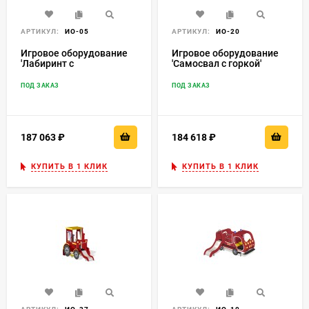
АРТИКУЛ:
ИО-05
АРТИКУЛ:
ИО-20
Игровое оборудование
Игровое оборудование
'Лабиринт с
'Самосвал с горкой'
иллюминатором' 9
ИО-20
секций ИО-05
ПОД ЗАКАЗ
ПОД ЗАКАЗ
187 063
₽
184 618
₽
КУПИТЬ В 1 КЛИК
КУПИТЬ В 1 КЛИК