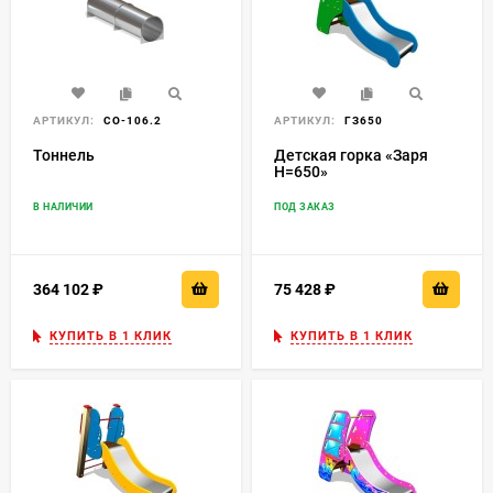
АРТИКУЛ:
СО-106.2
АРТИКУЛ:
ГЗ650
Тоннель
Детская горка «Заря
H=650»
В НАЛИЧИИ
ПОД ЗАКАЗ
364 102
₽
75 428
₽
КУПИТЬ В 1 КЛИК
КУПИТЬ В 1 КЛИК