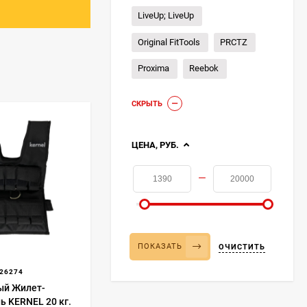
сказать, что
LiveUp; LiveUp
ой нагрузки. Но
то же нам мешает
Original FitTools
PRCTZ
Proxima
Reebok
ОЖ: человек с
уководством
СКРЫТЬ
 тренерам —
ЦЕНА, РУБ.
рат.
енда и услуги
—
ям, бабушкам и
 средствами.
зарядки.
суары для фитнеса
ПОКАЗАТЬ
ОЧИСТИТЬ
 специальный
нятия? К вашим
26274
гантели.
ый Жилет-
ь KERNEL 20 кг.