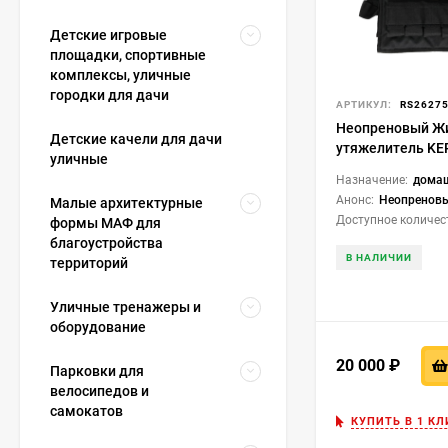
Достаточно прислу
Детские игровые
Коллеги любят жал
площадки, спортивные
на постоянную бо
комплексы, уличные
городки для дачи
Боль после первы
АРТИКУЛ:
RS2627
время адаптироват
Неопреновый Ж
Детские качели для дачи
ощущения, которы
утяжелитель KER
уличные
WW051-2
Назначение:
дома
Анонс:
Неопреновый жилет с утяжели
Малые архитектурные
Доступное количес
формы МАФ для
благоустройства
В НАЛИЧИИ
территорий
Уличные тренажеры и
оборудование
20 000
₽
Парковки для
велосипедов и
самокатов
КУПИТЬ В 1 КЛ