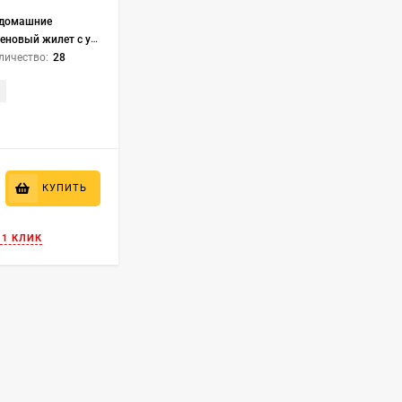
 для вас!
домашние
лет с утяжелителями, kernel, 20кг WW051-1
чем недельные
личество:
28
а поможет
одит тоску. В
ренировок.
 можно потратить
КУПИТЬ
зму. Достаточно
ь от поездки из
 1 КЛИК
 в комфортной
я спортом, мне
выполнять
йдете подробную
ы исчезнут.
ния движений.