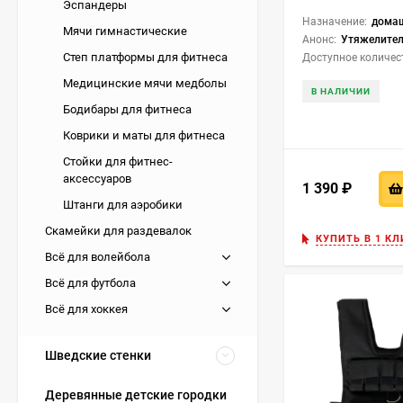
Эспандеры
Интернет-м
1,5 кг WW001-3
Назначение:
дома
Мячи гимнастические
Анонс:
Утяжелители на запястье, ke
Степ платформы для фитнеса
В магазине фитне
Доступное количес
траты на кофе из
Медицинские мячи медболы
В НАЛИЧИИ
наконец мотивиро
Бодибары для фитнеса
Признаем: мысль о
Коврики и маты для фитнеса
крупном городе т
Стойки для фитнес-
аксессуаров
Можно прокладыва
1 390
₽
время более раци
Штанги для аэробики
иметь мотивацию 
Скамейки для раздевалок
КУПИТЬ В 1 КЛ
офиса до зала и 
Всё для волейбола
обстановке собст
Всё для футбола
«Вдруг я не сумею
Всё для хоккея
точно нужен трен
упражнение, можн
Шведские стенки
видеоинструкцию 
Вам не нужен над
Деревянные детские городки