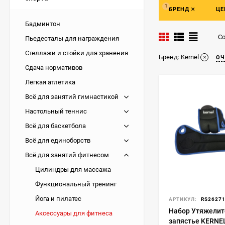
Как часто вы обещ
1
БРЕНД
ЦЕ
большинство горо
Бадминтон
значительная час
Со
Пьедесталы для награждения
начать вести здо
Стеллажи и стойки для хранения
Бренд:
Kernel
ОЧ
Навязчивая рекла
Сдача нормативов
идеальным телом,
профессиональног
Легкая атлетика
Всё для занятий гимнастикой
Что ж, тренажерн
находить клиентов
Настольный теннис
Подсчитываете, в
Всё для баскетбола
тренера? Не стои
Всё для единоборств
дедушкам удавал
Турник в доме, ск
Всё для занятий фитнесом
Цилиндры для массажа
Нам гораздо проще
Функциональный тренинг
в наше время ста
коврик и найдите
Йога и пилатес
АРТИКУЛ:
RS2627
услугам степ-плат
Набор Утяжелит
Аксессуары для фитнеса
запястье KERNEL