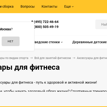
и сборка
Вопросы
Контакты
Еще
8 (495) 722-46-64
Корнилова,
8 (800) 505-49-19
Москва
?
идам спорта
Шведские стенки
Деревянные детские
ары по видам спорта
Всё для занятий фитнесом
Аксессуары для фитн
ары для фитнеса
суары для фитнеса - путь к здоровой и активной жизни!
м, чтобы начать здоровый образ жизни? Спортивные тренир
 частью. Какие аксессуары для фитнеса понадобятся и как из
.