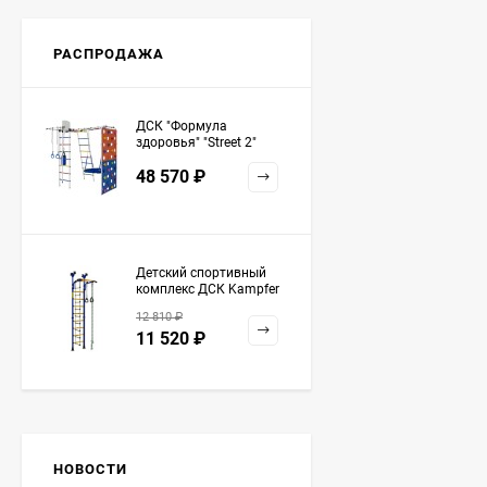
РАСПРОДАЖА
ДСК "Формула
здоровья" "Street 2"
белый радуга
48 570
₽
Детский спортивный
комплекс ДСК Kampfer
Strong kid ceiling
12 810
₽
11 520
₽
НОВОСТИ