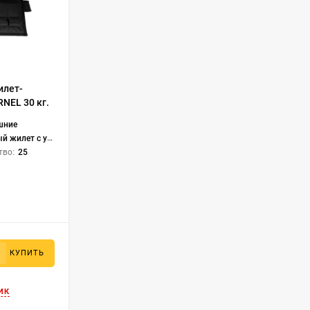
шиваться к собственному телу, и вскоре в зеркале вы увидит
оваться друг другу на то, что все время тратят на работу, а 
ль в мышцах.
х тренировок появляется от слишком больших нагрузок. Дайт
5
ься. Начните не с 50 приседаний, а с 10, тогда в мышцах поя
илет-
е не будут мешать продолжению занятий.
NEL 30 кг.
шние
телями, kernel, 30кг WW051-2
тво:
25
КУПИТЬ
ИК