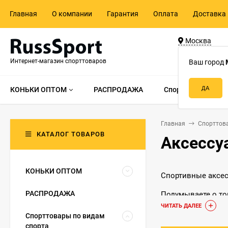
Главная
О компании
Гарантия
Оплата
Доставка 
Москва
ул. Адмирала 
Интернет-магазин спорттоваров
д.55, стр.1
Ваш город
КОНЬКИ ОПТОМ
РАСПРОДАЖА
Спорттовары по в
Главная
Спорттов
КАТАЛОГ ТОВАРОВ
Аксессу
КОНЬКИ ОПТОМ
Спортивные аксес
РАСПРОДАЖА
Подумываете о то
должны стать его
ЧИТАТЬ ДАЛЕЕ
Спорттовары по видам
ошибок новичков
спорта