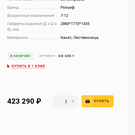
Бренд
Рельеф
Возрастные ограничения
7-12
Габариты изделия (Д х Ш х
2880*1770*1435
В), мм
Материалы
Канат, Лиственница.
В НАЛИЧИИ
АРТИКУЛ:
СО-230.1
КУПИТЬ В 1 КЛИК
423 290
₽
-
+
КУПИТЬ