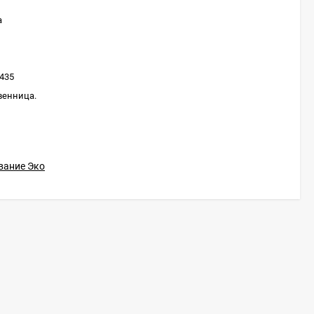
а
435
венница.
вание Эко