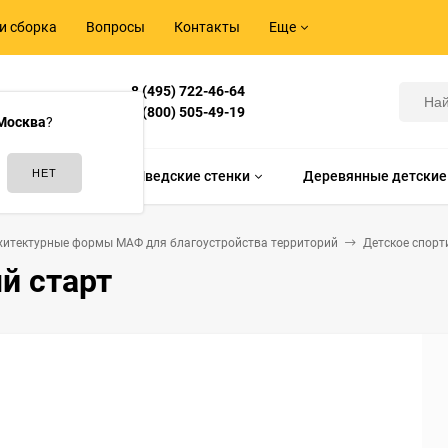
и сборка
Вопросы
Контакты
Еще
8 (495) 722-46-64
Корнилова,
8 (800) 505-49-19
Москва
?
идам спорта
Шведские стенки
Деревянные детские
хитектурные формы МАФ для благоустройства территорий
Детское спорт
й старт