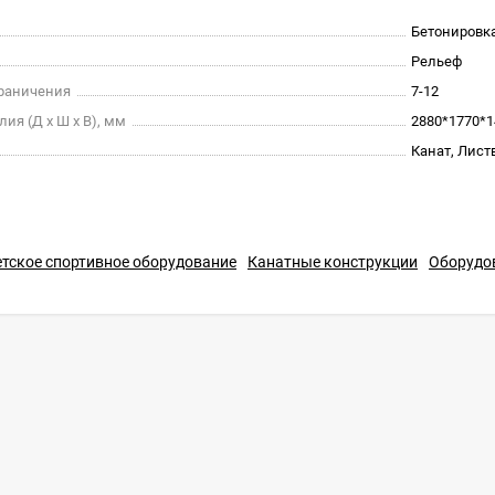
Бетонировк
Рельеф
граничения
7-12
ия (Д х Ш х В), мм
2880*1770*1
Канат, Лист
тское спортивное оборудование
Канатные конструкции
Оборудо