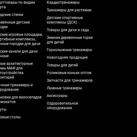
рттовары по видам
Кардиотренажеры
рта
Тренажеры для растяжки
дские стенки
Детские спортивные
евянные детские
комплексы (ДСК)
одки
Товары для дачи и сада
ские игровые площадки,
Зимние деревянные горки
ртивные комплексы,
для детей
чные городки для дачи
Горнолыжные тренажеры
ские качели для дачи
чные
Новогодняя продукция
ые архитектурные
Товары для детей
рмы МАФ для
гоустройства
Роликовые коньки оптом
риторий
Запчасти для тренажеров
чные тренажеры и
Лыжные тренажеры
рудование
Аксессуары
ковки для велосипедов
амокатов
Оздоровительное
оборудование
уты
овые столы