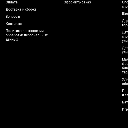
Оплата
Оформить заказ
Спо
спо
Доставка и сборка
Шве
Вопросы
Дер
Контакты
гор
Политика в отношении
Дет
обработки персональных
спо
данных
ули
Дет
ули
Мал
фо
бла
тер
Ули
обо
Пар
и с
Бат
Игр