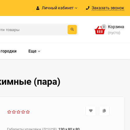
Личный кабинет
Заказать звонок
Корзина
0
(пусто)
 городки
Еще
имные (пара)
Габариты упаковки (Д*Ш*В)
130 х 80 х 80