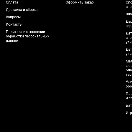
Оплата
Оформить заказ
Спо
спо
Доставка и сборка
Шве
Вопросы
Дер
Контакты
гор
Политика в отношении
Дет
обработки персональных
спо
данных
ули
Дет
ули
Мал
фо
бла
тер
Ули
обо
Пар
и с
Бат
Игр