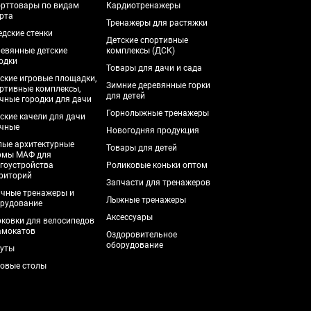
рттовары по видам
Кардиотренажеры
рта
Тренажеры для растяжки
дские стенки
Детские спортивные
евянные детские
комплексы (ДСК)
одки
Товары для дачи и сада
ские игровые площадки,
Зимние деревянные горки
ртивные комплексы,
для детей
чные городки для дачи
Горнолыжные тренажеры
ские качели для дачи
чные
Новогодняя продукция
ые архитектурные
Товары для детей
рмы МАФ для
гоустройства
Роликовые коньки оптом
риторий
Запчасти для тренажеров
чные тренажеры и
Лыжные тренажеры
рудование
Аксессуары
ковки для велосипедов
амокатов
Оздоровительное
оборудование
уты
овые столы