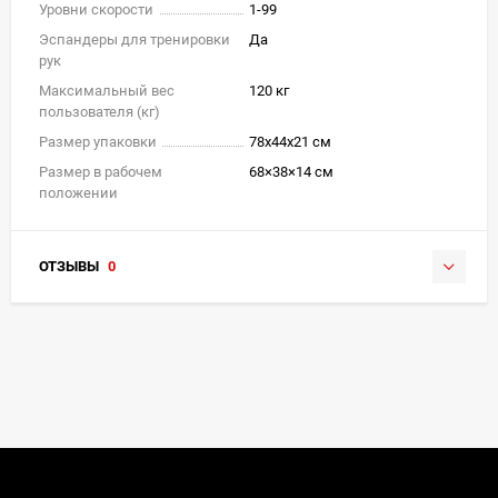
Уровни скорости
1-99
Эспандеры для тренировки
Да
рук
Максимальный вес
120 кг
пользователя (кг)
Размер упаковки
78x44x21 см
Размер в рабочем
68×38×14 см
положении
ОТЗЫВЫ
0