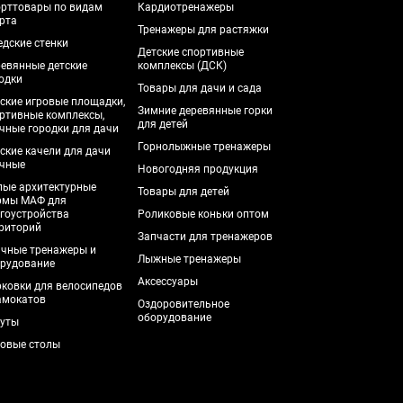
рттовары по видам
Кардиотренажеры
рта
Тренажеры для растяжки
дские стенки
Детские спортивные
евянные детские
комплексы (ДСК)
одки
Товары для дачи и сада
ские игровые площадки,
Зимние деревянные горки
ртивные комплексы,
для детей
чные городки для дачи
Горнолыжные тренажеры
ские качели для дачи
чные
Новогодняя продукция
ые архитектурные
Товары для детей
рмы МАФ для
гоустройства
Роликовые коньки оптом
риторий
Запчасти для тренажеров
чные тренажеры и
Лыжные тренажеры
рудование
Аксессуары
ковки для велосипедов
амокатов
Оздоровительное
оборудование
уты
овые столы