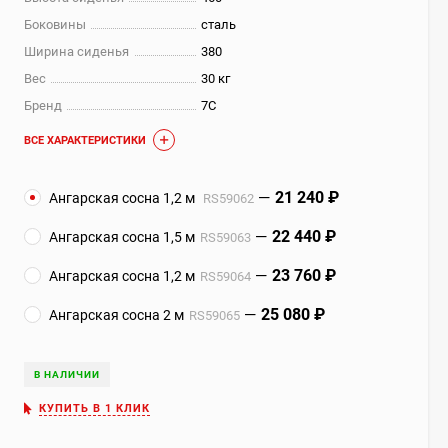
Боковины
сталь
Ширина сиденья
380
Вес
30 кг
Бренд
7С
ВСЕ ХАРАКТЕРИСТИКИ
21 240
₽
Ангарская сосна 1,2 м
RS59062
22 440
₽
Ангарская сосна 1,5 м
RS59063
23 760
₽
Ангарская сосна 1,2 м
RS59064
25 080
₽
Ангарская сосна 2 м
RS59065
В НАЛИЧИИ
КУПИТЬ В 1 КЛИК