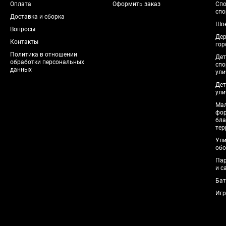
Оплата
Оформить заказ
Спо
спо
Доставка и сборка
Шве
Вопросы
Дер
Контакты
гор
Политика в отношении
Дет
обработки персональных
спо
данных
ули
Дет
ули
Мал
фо
бла
тер
Ули
обо
Пар
и с
Бат
Игр