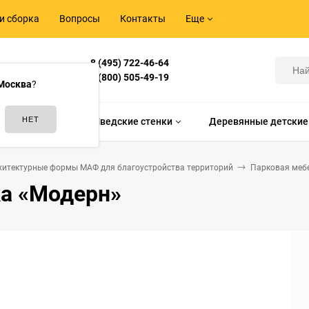
и сборка
Вопросы
Контакты
Еще
8 (495) 722-46-64
Корнилова,
8 (800) 505-49-19
Москва
?
идам спорта
Шведские стенки
Деревянные детские
хитектурные формы МАФ для благоустройства территорий
Парковая меб
а «Модерн»