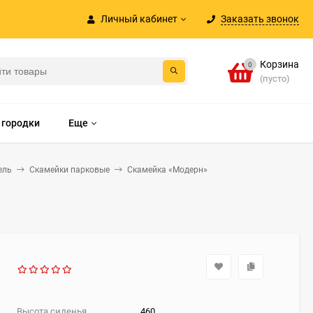
Личный кабинет
Заказать звонок
Корзина
0
(пусто)
 городки
Еще
ель
Скамейки парковые
Скамейка «Модерн»
Высота сиденья
460