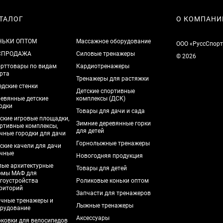
ТАЛОГ
О КОМПАНИ
НЬКИ ОПТОМ
Массажное оборудование
ООО «РуссСпорт
СПРОДАЖА
Силовые тренажеры
© 2026
рттовары по видам
Кардиотренажеры
рта
Тренажеры для растяжки
дские стенки
Детские спортивные
евянные детские
комплексы (ДСК)
одки
Товары для дачи и сада
ские игровые площадки,
Зимние деревянные горки
ртивные комплексы,
для детей
чные городки для дачи
Горнолыжные тренажеры
ские качели для дачи
чные
Новогодняя продукция
ые архитектурные
Товары для детей
рмы МАФ для
гоустройства
Роликовые коньки оптом
риторий
Запчасти для тренажеров
чные тренажеры и
Лыжные тренажеры
рудование
Аксессуары
ковки для велосипедов