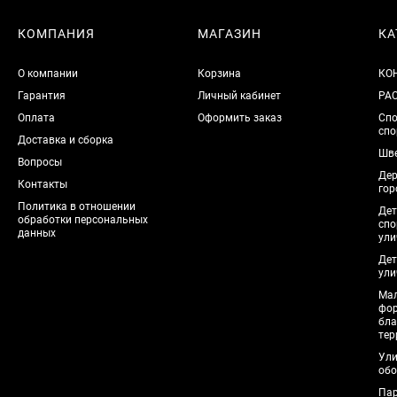
КОМПАНИЯ
МАГАЗИН
КА
О компании
Корзина
КО
Гарантия
Личный кабинет
РА
Оплата
Оформить заказ
Спо
спо
Доставка и сборка
Шве
Вопросы
Дер
Контакты
гор
Политика в отношении
Дет
обработки персональных
спо
данных
ули
Дет
ули
Мал
фо
бла
тер
Ули
обо
Пар