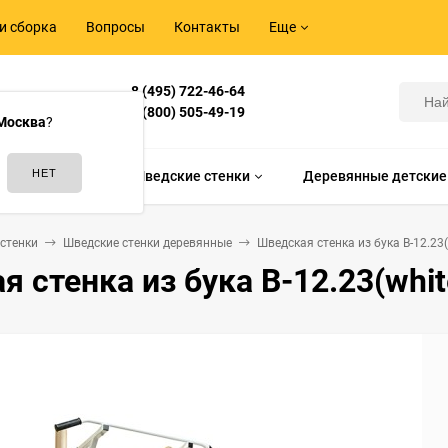
и сборка
Вопросы
Контакты
Еще
8 (495) 722-46-64
Корнилова,
8 (800) 505-49-19
Москва
?
идам спорта
Шведские стенки
Деревянные детские
стенки
Шведские стенки деревянные
Шведская стенка из бука B-12.23(
 стенка из бука B-12.23(whit