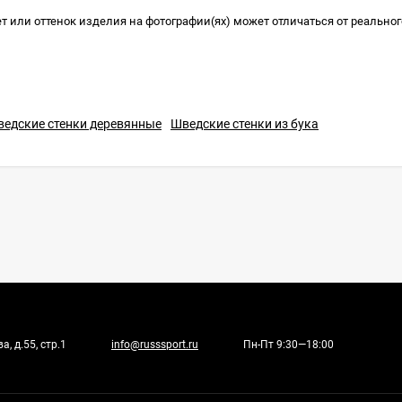
т или оттенок изделия на фотографии(ях) может отличаться от реальног
едские стенки деревянные
Шведские стенки из бука
, д.55, стр.1
info@russsport.ru
Пн-Пт 9:30—18:00