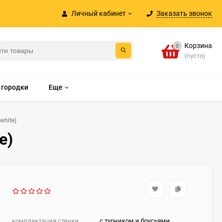
Личный кабинет
Заказать звонок
Корзина
0
(пусто)
 городки
Еще
white)
e)
комплектация стенки
с турником и брусьями