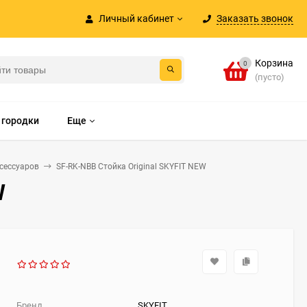
Личный кабинет
Заказать звонок
Корзина
0
(пусто)
 городки
Еще
ксессуаров
SF-RK-NBB Стойка Original SKYFIT NEW
W
Бренд
SKYFIT