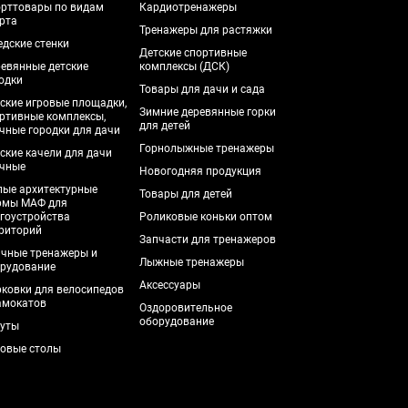
рттовары по видам
Кардиотренажеры
рта
Тренажеры для растяжки
дские стенки
Детские спортивные
евянные детские
комплексы (ДСК)
одки
Товары для дачи и сада
ские игровые площадки,
Зимние деревянные горки
ртивные комплексы,
для детей
чные городки для дачи
Горнолыжные тренажеры
ские качели для дачи
чные
Новогодняя продукция
ые архитектурные
Товары для детей
рмы МАФ для
гоустройства
Роликовые коньки оптом
риторий
Запчасти для тренажеров
чные тренажеры и
Лыжные тренажеры
рудование
Аксессуары
ковки для велосипедов
амокатов
Оздоровительное
оборудование
уты
овые столы