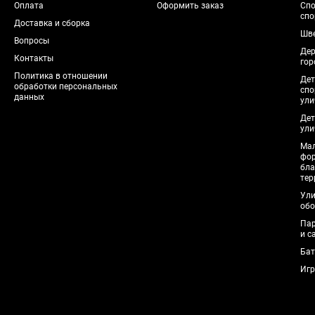
Оплата
Оформить заказ
Спо
спо
Доставка и сборка
Шве
Вопросы
Дер
Контакты
гор
Политика в отношении
Дет
обработки персональных
спо
данных
ули
Дет
ули
Мал
фо
бла
тер
Ули
обо
Пар
и с
Бат
Игр