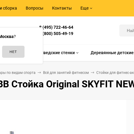
и сборка
Вопросы
Контакты
Еще
8 (495) 722-46-64
Корнилова,
8 (800) 505-49-19
Москва
?
идам спорта
Шведские стенки
Деревянные детские
ары по видам спорта
Всё для занятий фитнесом
Стойки для фитнес-а
B Стойка Original SKYFIT NE