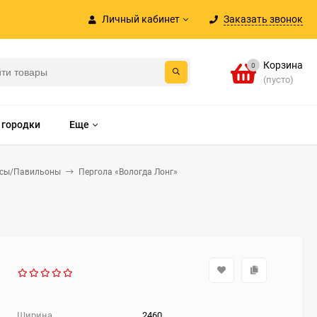
Личный кабинет
Заказать звонок
Корзина
0
(пусто)
 городки
Еще
есы/Павильоны
Пергола «Вологда Лонг»
Ширина
2460