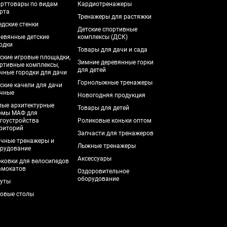
рттовары по видам
Кардиотренажеры
рта
Тренажеры для растяжки
дские стенки
Детские спортивные
евянные детские
комплексы (ДСК)
одки
Товары для дачи и сада
ские игровые площадки,
Зимние деревянные горки
ртивные комплексы,
для детей
чные городки для дачи
Горнолыжные тренажеры
ские качели для дачи
чные
Новогодняя продукция
ые архитектурные
Товары для детей
рмы МАФ для
гоустройства
Роликовые коньки оптом
риторий
Запчасти для тренажеров
чные тренажеры и
Лыжные тренажеры
рудование
Аксессуары
ковки для велосипедов
амокатов
Оздоровительное
оборудование
уты
овые столы