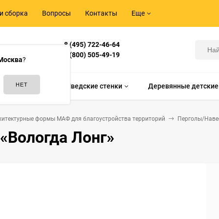
и сборка
Вопросы
Контакты
Еще
8 (495) 722-46-64
Корнилова,
8 (800) 505-49-19
Москва
?
идам спорта
Шведские стенки
Деревянные детские
хитектурные формы МАФ для благоустройства территорий
Перголы/Нав
 «Вологда Лонг»