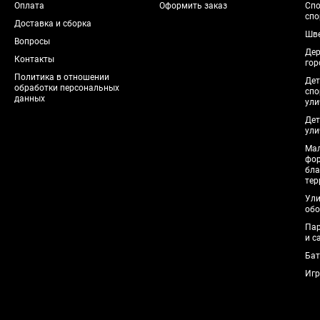
Оплата
Оформить заказ
Спо
спо
Доставка и сборка
Шве
Вопросы
Дер
Контакты
гор
Политика в отношении
Дет
обработки персональных
спо
данных
ули
Дет
ули
Мал
фо
бла
тер
Ули
обо
Пар
и с
Бат
Игр