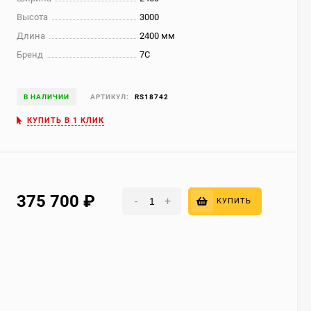
Высота
3000
Длина
2400 мм
Бренд
7С
В НАЛИЧИИ
АРТИКУЛ:
RS18742
КУПИТЬ В 1 КЛИК
375 700
₽
-
+
КУПИТЬ