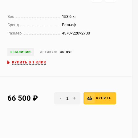
Вес
153.6 кг
Бренд
Рельеф
Размер
4570×220×2700
В НАЛИЧИИ
АРТИКУЛ:
СО-09Г
КУПИТЬ В 1 КЛИК
66 500
₽
-
+
КУПИТЬ