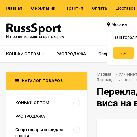
Главная
О компании
Гарантия
Оплата
Доставка 
Москва
ул. Адмирала 
Интернет-магазин спорттоваров
д.55, стр.1
Ваш город
КОНЬКИ ОПТОМ
РАСПРОДАЖА
Спорттовары по в
Главная
Уличные 
Перекладины стациона
КАТАЛОГ ТОВАРОВ
Перекла
виса на
КОНЬКИ ОПТОМ
РАСПРОДАЖА
Спорттовары по видам
спорта