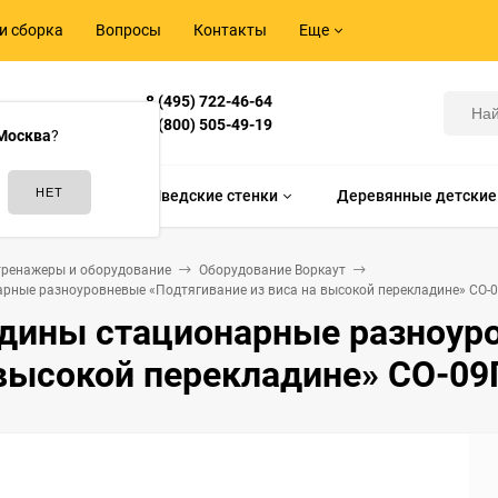
и сборка
Вопросы
Контакты
Еще
8 (495) 722-46-64
Корнилова,
8 (800) 505-49-19
Москва
?
идам спорта
Шведские стенки
Деревянные детские
тренажеры и оборудование
Оборудование Воркаут
рные разноуровневые «Подтягивание из виса на высокой перекладине» СО-
дины стационарные разноуро
 высокой перекладине» СО-09