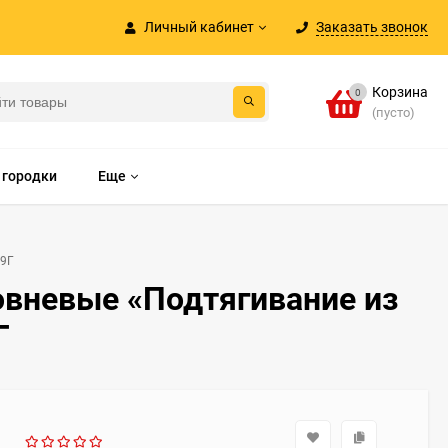
Личный кабинет
Заказать звонок
Корзина
0
(пусто)
 городки
Еще
09Г
вневые «Подтягивание из
Г