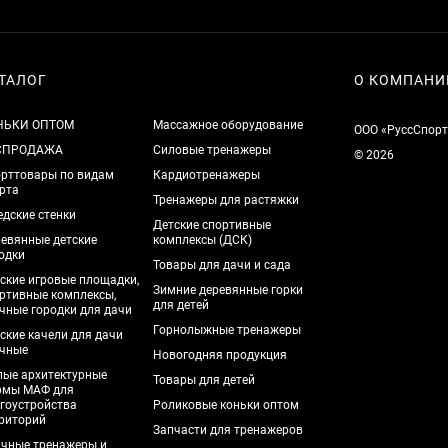
ТАЛОГ
О КОМПАНИ
НЬКИ ОПТОМ
Массажное оборудование
ООО «РуссСпорт
СПРОДАЖА
Силовые тренажеры
© 2026
рттовары по видам
Кардиотренажеры
рта
Тренажеры для растяжки
дские стенки
Детские спортивные
евянные детские
комплексы (ДСК)
одки
Товары для дачи и сада
ские игровые площадки,
Зимние деревянные горки
ртивные комплексы,
для детей
чные городки для дачи
Горнолыжные тренажеры
ские качели для дачи
чные
Новогодняя продукция
ые архитектурные
Товары для детей
рмы МАФ для
гоустройства
Роликовые коньки оптом
риторий
Запчасти для тренажеров
чные тренажеры и