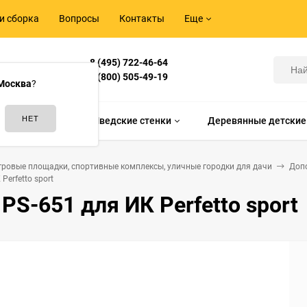
и сборка
Вопросы
Контакты
Еще
8 (495) 722-46-64
Корнилова,
8 (800) 505-49-19
Москва
?
идам спорта
Шведские стенки
Деревянные детские
гровые площадки, спортивные комплексы, уличные городки для дачи
Доп
Perfetto sport
PS-651 для ИК Perfetto sport