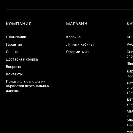
КОМПАНИЯ
МАГАЗИН
КА
О компании
Корзина
КО
Гарантия
Личный кабинет
РА
Оплата
Оформить заказ
Спо
спо
Доставка и сборка
Шве
Вопросы
Дер
Контакты
гор
Политика в отношении
Дет
обработки персональных
спо
данных
ули
Дет
ули
Мал
фо
бла
тер
Ули