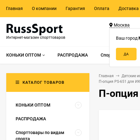
Главная
О компании
Гарантия
Оплата
Доставка 
Москва
ул. Адмирала 
Интернет-магазин спорттоваров
д.55, стр.1
Ваш город
КОНЬКИ ОПТОМ
РАСПРОДАЖА
Спорттовары по в
Главная
Детские и
П-опция PS-651 для ИК 
КАТАЛОГ ТОВАРОВ
П-опция 
КОНЬКИ ОПТОМ
РАСПРОДАЖА
Спорттовары по видам
спорта