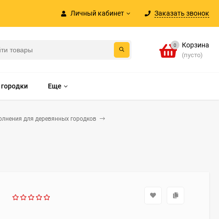
Личный кабинет
Заказать звонок
Корзина
0
(пусто)
 городки
Еще
олнения для деревянных городков