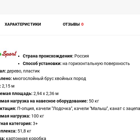
ХАРАКТЕРИСТИКИ
ОТЗЫВЫ
0
Страна происхождения:
Россия
Способ установки:
на горизонтальную поверхность
ал:
дерево, пластик
влено:
многослойный брус хвойных пород
:
2,15 м
емая площадь:
2,94 х 2,36 м
мая нагрузка на навесное оборудование:
50 кг
ктация:
П-опция, качели "Лодочка", качели "Малыш", канат с зацеп
имая нагрузка:
100 кг
ная категория:
3+
мплекса:
51,8 кг
ка:
картонная коробка