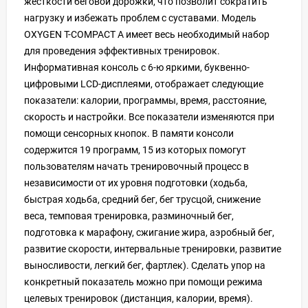
жесткости беговой дорожки, что позволит сократить
нагрузку и избежать проблем с суставами. Модель
OXYGEN T-COMPACT A имеет весь необходимый набор
для проведения эффективных тренировок.
Информативная консоль с 6-ю яркими, буквенно-
цифровыми LCD-дисплеями, отображает следующие
показатели: калории, программы, время, расстояние,
скорость и настройки. Все показатели изменяются при
помощи сенсорных кнопок. В памяти консоли
содержится 19 программ, 15 из которых помогут
пользователям начать тренировочный процесс в
независимости от их уровня подготовки (ходьба,
быстрая ходьба, средний бег, бег трусцой, снижение
веса, темповая тренировка, разминочный бег,
подготовка к марафону, сжигание жира, аэробный бег,
развитие скорости, интервальные тренировки, развитие
выносливости, легкий бег, фартлек). Сделать упор на
конкретный показатель можно при помощи режима
целевых тренировок (дистанция, калории, время).