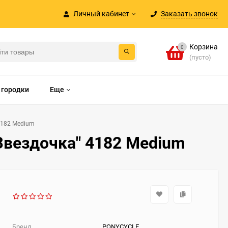
Личный кабинет
Заказать звонок
Корзина
0
(пусто)
 городки
Еще
4182 Medium
вездочка" 4182 Medium
Бренд
PONYCYCLE