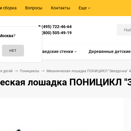
и сборка
Вопросы
Контакты
Еще
8 (495) 722-46-64
Корнилова,
8 (800) 505-49-19
Москва
?
идам спорта
Шведские стенки
Деревянные детские
я детей
Понициклы
Механическая лошадка ПОНИЦИКЛ "Звездочка" 
еская лошадка ПОНИЦИКЛ "З