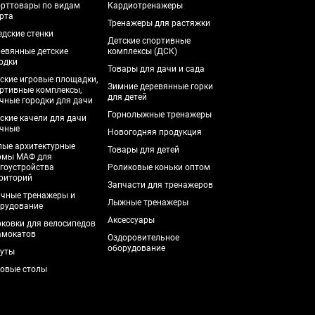
рттовары по видам
Кардиотренажеры
рта
Тренажеры для растяжки
дские стенки
Детские спортивные
евянные детские
комплексы (ДСК)
одки
Товары для дачи и сада
ские игровые площадки,
Зимние деревянные горки
ртивные комплексы,
для детей
чные городки для дачи
Горнолыжные тренажеры
ские качели для дачи
чные
Новогодняя продукция
ые архитектурные
Товары для детей
рмы МАФ для
гоустройства
Роликовые коньки оптом
риторий
Запчасти для тренажеров
чные тренажеры и
Лыжные тренажеры
рудование
Аксессуары
ковки для велосипедов
амокатов
Оздоровительное
оборудование
уты
овые столы