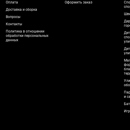
Оплата
Оформить заказ
Спо
спо
Доставка и сборка
Шве
Вопросы
Дер
Контакты
гор
Политика в отношении
Дет
обработки персональных
спо
данных
ули
Дет
ули
Мал
фо
бла
тер
Ули
обо
Пар
и с
Бат
Игр