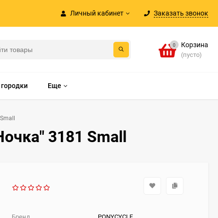
Личный кабинет
Заказать звонок
Корзина
0
(пусто)
 городки
Еще
Small
чка" 3181 Small
Бренд
PONYCYCLE