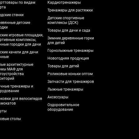
рттовары по видам
Кардиотренажеры
рта
Тренажеры для растяжки
дские стенки
Детские спортивные
евянные детские
комплексы (ДСК)
одки
Товары для дачи и сада
ские игровые площадки,
Зимние деревянные горки
ртивные комплексы,
для детей
чные городки для дачи
Горнолыжные тренажеры
ские качели для дачи
чные
Новогодняя продукция
ые архитектурные
Товары для детей
рмы МАФ для
гоустройства
Роликовые коньки оптом
риторий
Запчасти для тренажеров
чные тренажеры и
Лыжные тренажеры
рудование
Аксессуары
ковки для велосипедов
амокатов
Оздоровительное
оборудование
уты
овые столы