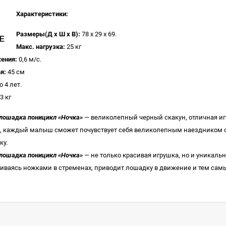
Характеристики:
Размеры(Д х Ш х В):
78 х 29 х 69.
Макс. нагрузка:
25 кг
ения:
0,6 м/с.
я:
45 см
о 4 лет.
3 кг
лошадка поницикл «Ночка»
— великолепный черный скакун, отличная иг
, каждый малыш сможет почувствует себя великолепным наездником с
ку.
лошадка поницикл «Ночка»
— не только красивая игрушка, но и уникальн
киваясь ножками в стременах, приводит лошадку в движение и тем са