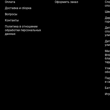
Оплата
Оформить заказ
Спо
спо
Доставка и сборка
Шве
Вопросы
Дер
Контакты
гор
Политика в отношении
Дет
обработки персональных
спо
данных
ули
Дет
ули
Мал
фо
бла
тер
Ули
обо
Пар
и с
Бат
Игр