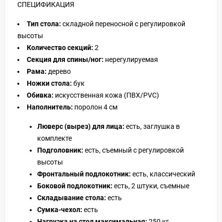
СПЕЦИФИКАЦИЯ
Тип стола:
складной переносной с регулировкой
высоты
Количество секций:
2
Секция для спины/ног:
нерегулируемая
Рама:
дерево
Ножки стола:
бук
Обивка:
искусственная кожа (ПВХ/PVC)
Наполнитель:
поролон 4 см
Люверс (вырез) для лица:
есть, заглушка в
комплекте
Подголовник:
есть, съемный с регулировкой
высоты
Фронтальный подлокотник:
есть, классический
Боковой подлокотник:
есть, 2 штуки, съемные
Складывание стола:
есть
Сумка-чехол:
есть
Нагрузка на стол максимальная:
250 кг