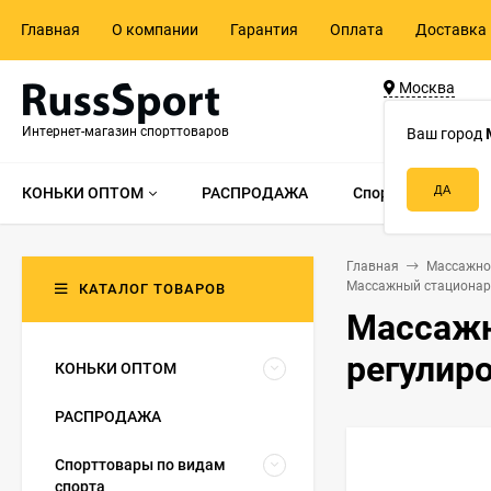
Главная
О компании
Гарантия
Оплата
Доставка 
Москва
ул. Адмирала 
Интернет-магазин спорттоваров
д.55, стр.1
Ваш город
КОНЬКИ ОПТОМ
РАСПРОДАЖА
Спорттовары по в
Главная
Массажно
Массажный стационарн
КАТАЛОГ ТОВАРОВ
Массажн
регулир
КОНЬКИ ОПТОМ
РАСПРОДАЖА
Спорттовары по видам
спорта