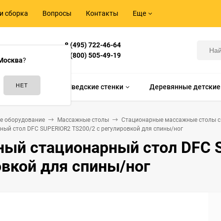
и сборка
Вопросы
Контакты
Еще
8 (495) 722-46-64
Корнилова,
8 (800) 505-49-19
Москва
?
идам спорта
Шведские стенки
Деревянные детские
е оборудование
Массажные столы
Стационарные массажные столы с
ый стол DFC SUPERIOR2 TS200/2 с регулировкой для спины/ног
ый стационарный стол DFC S
овкой для спины/ног