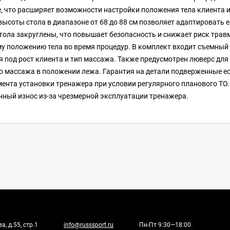
, что расширяет возможности настройки положения тела клиента 
высоты стола в диапазоне от 68 до 88 см позволяет адаптировать е
стола закруглены, что повышает безопасность и снижает риск тра
у положению тела во время процедур. В комплект входит съемный 
 под рост клиента и тип массажа. Также предусмотрен люверс для 
о массажа в положении лежа. Гарантия на детали подверженные ест
мента установки тренажера при условии регулярного планового ТО.
ный износ из-за чрезмерной эксплуатации тренажера.
, д.55, стр.1
info@russsport.ru
Пн-Пт 9:30—18:00