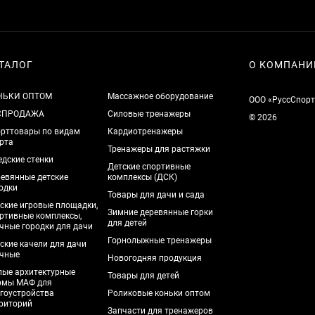
ТАЛОГ
О КОМПАНИ
НЬКИ ОПТОМ
Массажное оборудование
ООО «РуссСпорт
СПРОДАЖА
Силовые тренажеры
© 2026
рттовары по видам
Кардиотренажеры
рта
Тренажеры для растяжки
дские стенки
Детские спортивные
евянные детские
комплексы (ДСК)
одки
Товары для дачи и сада
ские игровые площадки,
Зимние деревянные горки
ртивные комплексы,
для детей
чные городки для дачи
Горнолыжные тренажеры
ские качели для дачи
чные
Новогодняя продукция
ые архитектурные
Товары для детей
рмы МАФ для
гоустройства
Роликовые коньки оптом
риторий
Запчасти для тренажеров