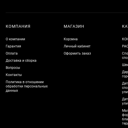
КОМПАНИЯ
МАГАЗИН
КА
О компании
Корзина
КО
Гарантия
Личный кабинет
РА
Оплата
Оформить заказ
Спо
спо
Доставка и сборка
Шве
Вопросы
Дер
Контакты
гор
Политика в отношении
Дет
обработки персональных
спо
данных
ули
Дет
ули
Мал
фо
бла
тер