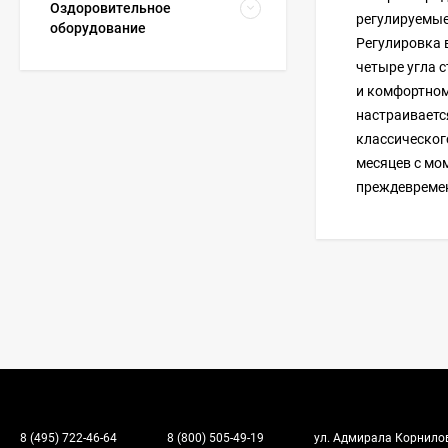
Оздоровительное
регулируемые
оборудование
Регулировка 
четыре угла 
и комфортном
настраивается
классическог
месяцев с мо
преждевремен
8 (495) 722-46-64
8 (800) 505-49-19
ул. Адмирала Корнилова