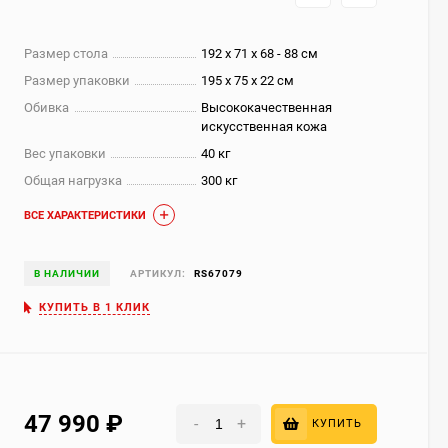
Размер стола
192 х 71 х 68 - 88 см
Размер упаковки
195 x 75 x 22 см
Обивка
Высококачественная
искусственная кожа
Вес упаковки
40 кг
Общая нагрузка
300 кг
ВСЕ ХАРАКТЕРИСТИКИ
В НАЛИЧИИ
АРТИКУЛ:
RS67079
КУПИТЬ В 1 КЛИК
47 990
₽
-
+
КУПИТЬ