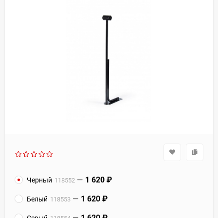
1 620
₽
Черный
118552
1 620
₽
Белый
118553
1 620
₽
Серый