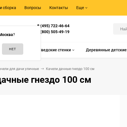
и сборка
Вопросы
Контакты
Еще
8 (495) 722-46-64
Корнилова,
8 (800) 505-49-19
Москва
?
идам спорта
Шведские стенки
Деревянные детские
ачели для дачи уличные
Качели дачные гнездо 100 см
дачные гнездо 100 см