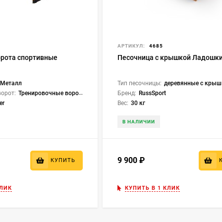
АРТИКУЛ:
4685
рота спортивные
Песочница с крышкой Ладошк
Металл
Тип песочницы:
деревянные с крыш
ворот:
Тренировочные ворота
Бренд:
RussSport
er
Вес:
30 кг
В НАЛИЧИИ
9 900
₽
КУПИТЬ
КЛИК
КУПИТЬ В 1 КЛИК