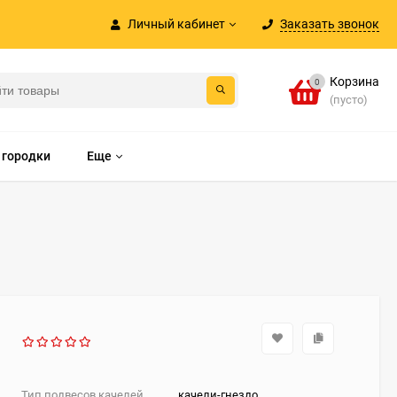
Личный кабинет
Заказать звонок
Корзина
0
(пусто)
 городки
Еще
Тип подвесов качелей
качели-гнездо