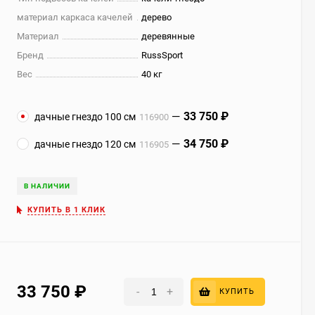
материал каркаса качелей
дерево
Материал
деревянные
Бренд
RussSport
Вес
40 кг
33 750
₽
дачные гнездо 100 см
116900
34 750
₽
дачные гнездо 120 см
116905
В НАЛИЧИИ
КУПИТЬ В 1 КЛИК
33 750
₽
-
+
КУПИТЬ