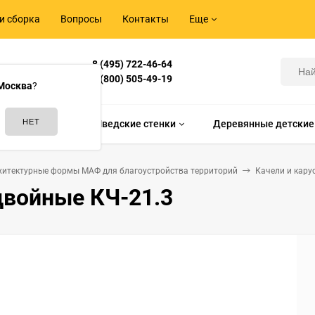
и сборка
Вопросы
Контакты
Еще
8 (495) 722-46-64
Корнилова,
8 (800) 505-49-19
Москва
?
идам спорта
Шведские стенки
Деревянные детские
хитектурные формы МАФ для благоустройства территорий
Качели и кару
двойные КЧ-21.3