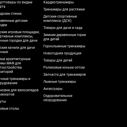
рттовары по видам
Кардиотренажеры
рта
Тренажеры для растяжки
дские стенки
Детские спортивные
евянные детские
комплексы (ДСК)
одки
Товары для дачи и сада
ские игровые площадки,
Зимние деревянные горки
ртивные комплексы,
для детей
чные городки для дачи
Горнолыжные тренажеры
ские качели для дачи
чные
Новогодняя продукция
ые архитектурные
Товары для детей
рмы МАФ для
гоустройства
Роликовые коньки оптом
риторий
Запчасти для тренажеров
чные тренажеры и
Лыжные тренажеры
рудование
Аксессуары
ковки для велосипедов
амокатов
Оздоровительное
оборудование
уты
овые столы