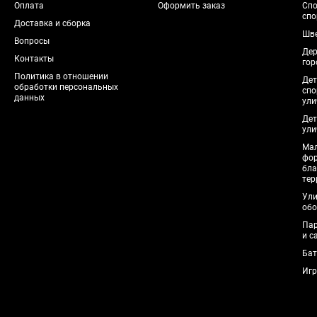
Оплата
Оформить заказ
Спо
спо
Доставка и сборка
Шве
Вопросы
Дер
Контакты
гор
Политика в отношении
Дет
обработки персональных
спо
данных
ули
Дет
ули
Мал
фо
бла
тер
Ули
обо
Пар
и с
Бат
Игр