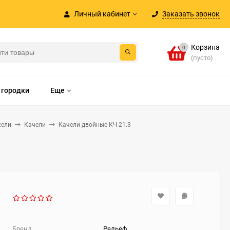
Личный кабинет
Заказать звонок
Корзина
0
(пусто)
 городки
Еще
сели
Качели
Качели двойные КЧ-21.3
Бренд
Рельеф