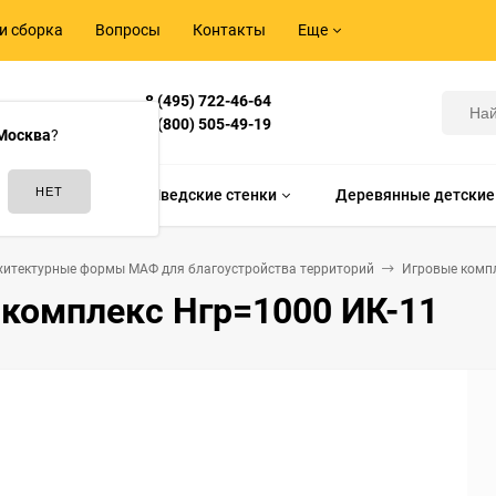
и сборка
Вопросы
Контакты
Еще
8 (495) 722-46-64
Корнилова,
8 (800) 505-49-19
Москва
?
идам спорта
Шведские стенки
Деревянные детские
хитектурные формы МАФ для благоустройства территорий
Игровые комп
 комплекс Нгр=1000 ИК-11