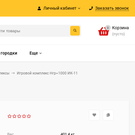
Личный кабинет
Заказать звонок
Корзина
0
(пусто)
 городки
Еще
лексы
Игровой комплекс Нгр=1000 ИК-11
Вес
401.4 кг