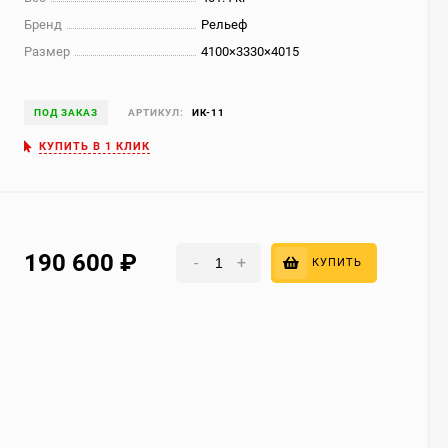
Бренд
Рельеф
Размер
4100×3330×4015
ПОД ЗАКАЗ
АРТИКУЛ:
ИК-11
КУПИТЬ В 1 КЛИК
190 600
₽
-
+
КУПИТЬ