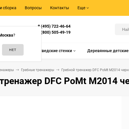
и сборка
Вопросы
Контакты
Еще
8 (495) 722-46-64
Корнилова,
8 (800) 505-49-19
Москва
?
идам спорта
Шведские стенки
Деревянные детские
енажеры
Гребные тренажеры
Гребной тренажер DFC PoMt M2014 чер
 тренажер DFC PoMt M2014 ч