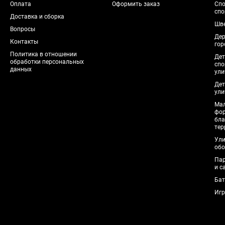
Оплата
Оформить заказ
Спо
спо
Доставка и сборка
Шве
Вопросы
Дер
Контакты
гор
Политика в отношении
Дет
обработки персональных
спо
данных
ули
Дет
ули
Мал
фо
бла
тер
Ули
обо
Пар
и с
Бат
Игр