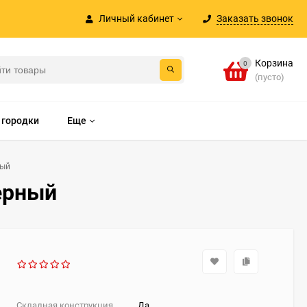
Личный кабинет
Заказать звонок
Корзина
0
(пусто)
 городки
Еще
ный
ерный
Складная конструкция
Да