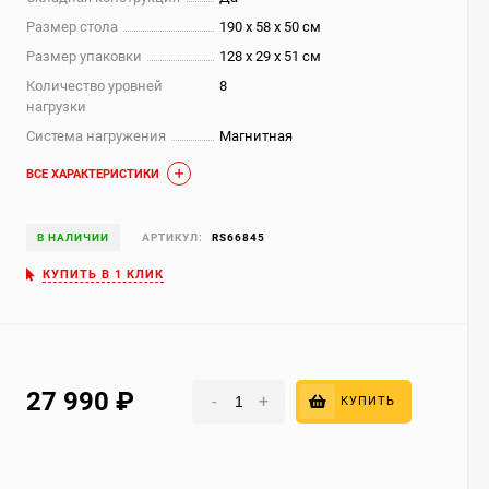
Размер стола
190 х 58 х 50 см
Размер упаковки
128 х 29 х 51 см
Количество уровней
8
нагрузки
Система нагружения
Магнитная
ВСЕ ХАРАКТЕРИСТИКИ
В НАЛИЧИИ
АРТИКУЛ:
RS66845
КУПИТЬ В 1 КЛИК
27 990
₽
-
+
КУПИТЬ