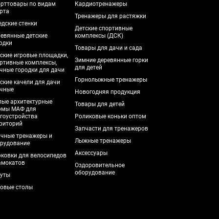
рттовары по видам
Кардиотренажеры
рта
Тренажеры для растяжки
дские стенки
Детские спортивные
евянные детские
комплексы (ДСК)
одки
Товары для дачи и сада
ские игровые площадки,
Зимние деревянные горки
ртивные комплексы,
для детей
чные городки для дачи
Горнолыжные тренажеры
ские качели для дачи
чные
Новогодняя продукция
ые архитектурные
Товары для детей
рмы МАФ для
гоустройства
Роликовые коньки оптом
риторий
Запчасти для тренажеров
чные тренажеры и
Лыжные тренажеры
рудование
Аксессуары
ковки для велосипедов
амокатов
Оздоровительное
оборудование
уты
овые столы