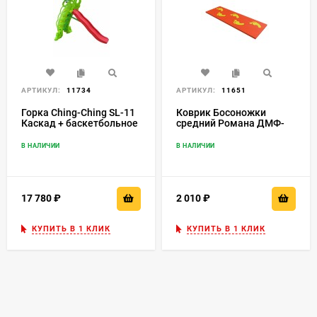
АРТИКУЛ:
11734
АРТИКУЛ:
11651
Горка Ching-Ching SL-11
Коврик Босоножки
Каскад + баскетбольное
средний Романа ДМФ-
кольцо
ЭЛК-15.03.04
В НАЛИЧИИ
В НАЛИЧИИ
17 780
₽
2 010
₽
КУПИТЬ В 1 КЛИК
КУПИТЬ В 1 КЛИК