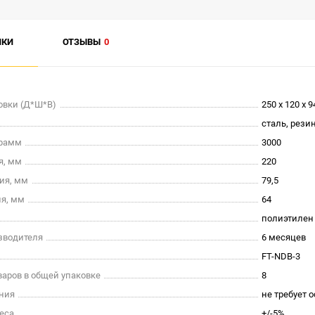
ИКИ
ОТЗЫВЫ
0
овки (Д*Ш*В)
250 х 120 х 9
сталь, рези
грамм
3000
я, мм
220
ия, мм
79,5
я, мм
64
полиэтилен
зводителя
6 месяцев
FT-NDB-3
варов в общей упаковке
8
ния
не требует 
еса
+/-5%