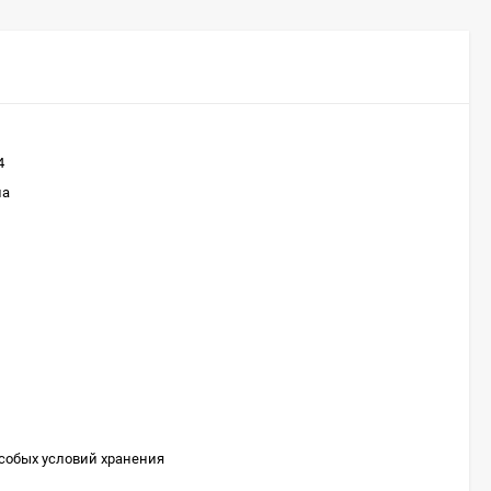
4
на
особых условий хранения