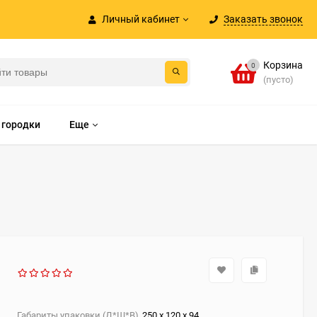
Личный кабинет
Заказать звонок
Корзина
0
(пусто)
 городки
Еще
Габариты упаковки (Д*Ш*В)
250 х 120 х 94