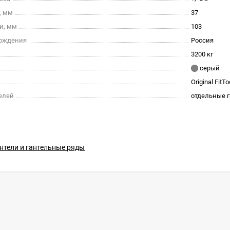
, мм
37
и, мм
103
хождения
Россия
3200 кг
серый
Original FitTo
елей
отдельные 
нтели и гантельные ряды