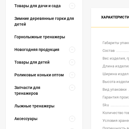
Товары для дачи и сада
ХАРАКТЕРИСТ
Зимние деревянные горки для
детей
Горнолыжные тренажеры
Габариты упак
Новогодняя продукция
Состав
Вес изделия, 
Товары для детей
Длина издели
Ширина издел
Роликовые коньки оптом
Высота издели
Запчасти для
Вид упаковки
тренажеров
Гарантия прои
Sku
Лыжные тренажеры
Количество то
Аксессуары
Условия хране
Погрешность в