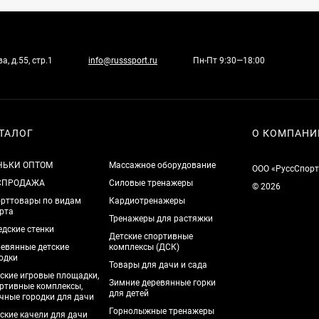
, д.55, стр.1
info@russsport.ru
Пн-Пт 9:30—18:00
ТАЛОГ
О КОМПАНИ
НЬКИ ОПТОМ
Массажное оборудование
ООО «РуссСпорт
СПРОДАЖА
Силовые тренажеры
© 2026
рттовары по видам
Кардиотренажеры
рта
Тренажеры для растяжки
дские стенки
Детские спортивные
евянные детские
комплексы (ДСК)
одки
Товары для дачи и сада
ские игровые площадки,
Зимние деревянные горки
ртивные комплексы,
для детей
чные городки для дачи
Горнолыжные тренажеры
ские качели для дачи