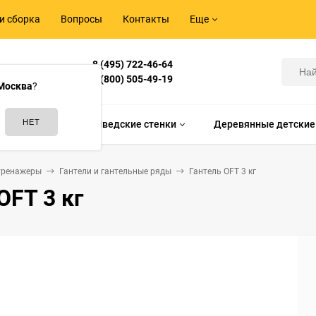
и сборка
Вопросы
Контакты
Еще
8 (495) 722-46-64
Корнилова,
8 (800) 505-49-19
Москва
?
идам спорта
Шведские стенки
Деревянные детские
тренажеры
Гантели и гантельные ряды
Гантель OFT 3 кг
OFT 3 кг