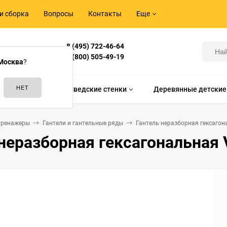
и сборка
Вопросы
Контакты
Еще
8 (495) 722-46-64
Корнилова,
8 (800) 505-49-19
Москва
?
идам спорта
Шведские стенки
Деревянные детские
тренажеры
Гантели и гантельные ряды
Гантель неразборная гексагона
неразборная гексагональная V