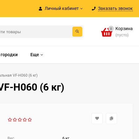
Личный кабинет
Заказать звонок
Корзина
0
(пусто)
 городки
Еще
льная VF-H060 (6 кг)
F-H060 (6 кг)
Вес
6 кг