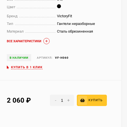
Цвет
Бренд
VictoryFit
Тип
Гантели неразборные
Материал
Сталь обрезиненная
ВСЕ ХАРАКТЕРИСТИКИ
В НАЛИЧИИ
АРТИКУЛ:
VF-H060
КУПИТЬ В 1 КЛИК
2 060
₽
-
+
КУПИТЬ