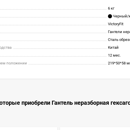
6 кг
Черный/
VictoryFit
Гантели не
Сталь обре
одства
Китай
12 мес.
очем положении
219*50*58 
оторые приобрели Гантель неразборная гексаго