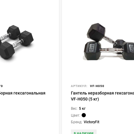
70
АРТИКУЛ:
VF-H050
борная гексагональная
Гантель неразборная гексагон
VF-H050 (5 кг)
Вес:
5 кг
Цвет:
Бренд:
VictoryFit
В НАЛИЧИИ