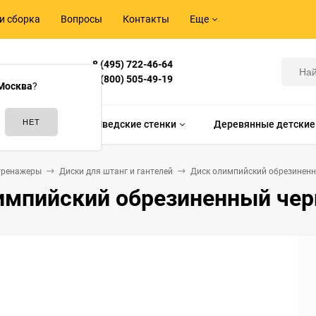
и сборка
Вопросы
Контакты
Еще
8 (495) 722-46-64
Корнилова,
8 (800) 505-49-19
Москва
?
идам спорта
Шведские стенки
Деревянные детские
тренажеры
Диски для штанг и гантелей
Диск олимпийский обрезиненн
импийский обрезиненный черн