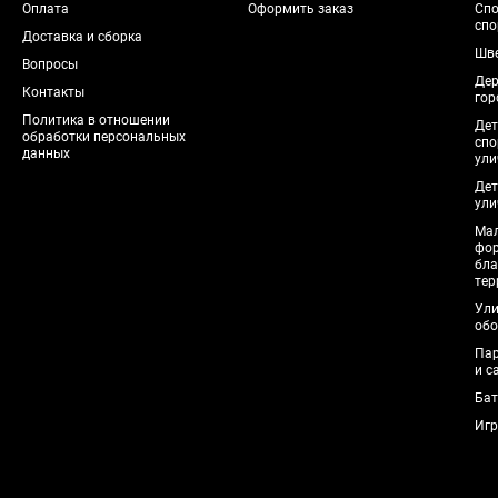
Оплата
Оформить заказ
Спо
спо
Доставка и сборка
Шве
Вопросы
Дер
Контакты
гор
Политика в отношении
Дет
обработки персональных
спо
данных
ули
Дет
ули
Мал
фо
бла
тер
Ули
обо
Пар
и с
Бат
Игр