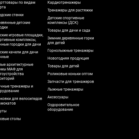
рттовары по видам
Кардиотренажеры
рта
Тренажеры для растяжки
дские стенки
Детские спортивные
евянные детские
комплексы (ДСК)
одки
Товары для дачи и сада
ские игровые площадки,
Зимние деревянные горки
ртивные комплексы,
для детей
чные городки для дачи
Горнолыжные тренажеры
ские качели для дачи
чные
Новогодняя продукция
ые архитектурные
Товары для детей
рмы МАФ для
гоустройства
Роликовые коньки оптом
риторий
Запчасти для тренажеров
чные тренажеры и
Лыжные тренажеры
рудование
Аксессуары
ковки для велосипедов
амокатов
Оздоровительное
оборудование
уты
овые столы