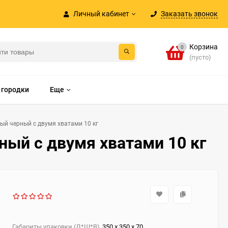
Личный кабинет
Заказать звонок
Корзина
0
(пусто)
 городки
Еще
ый черный с двумя хватами 10 кг
ый с двумя хватами 10 кг
Габариты упаковки (Д*Ш*В)
350 х 350 х 70