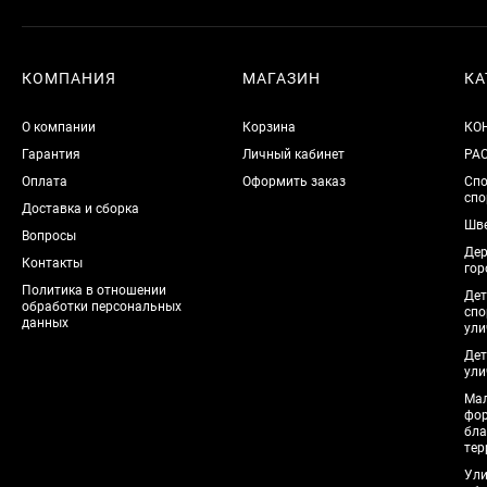
КОМПАНИЯ
МАГАЗИН
КА
О компании
Корзина
КО
Гарантия
Личный кабинет
РА
Оплата
Оформить заказ
Спо
спо
Доставка и сборка
Шве
Вопросы
Дер
Контакты
гор
Политика в отношении
Дет
обработки персональных
спо
данных
ули
Дет
ули
Мал
фо
бла
тер
Ули