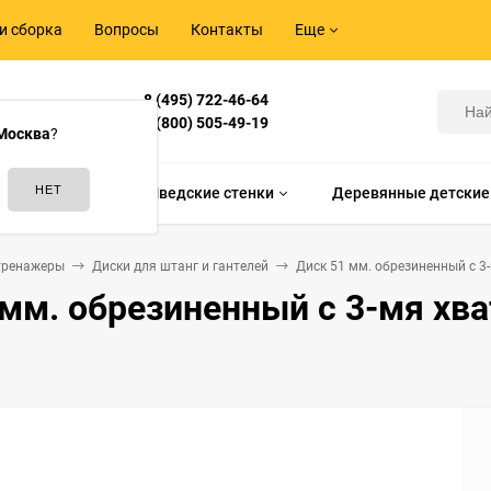
и сборка
Вопросы
Контакты
Еще
8 (495) 722-46-64
Корнилова,
8 (800) 505-49-19
Москва
?
идам спорта
Шведские стенки
Деревянные детские
тренажеры
Диски для штанг и гантелей
Диск 51 мм. обрезиненный с 3-м
мм. обрезиненный с 3-мя хвата