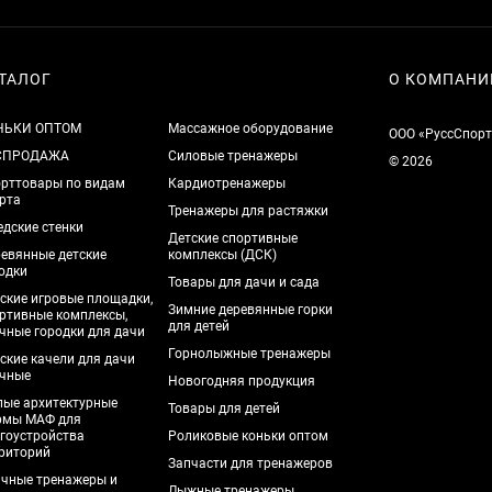
ТАЛОГ
О КОМПАНИ
НЬКИ ОПТОМ
Массажное оборудование
ООО «РуссСпорт
СПРОДАЖА
Силовые тренажеры
© 2026
рттовары по видам
Кардиотренажеры
рта
Тренажеры для растяжки
дские стенки
Детские спортивные
евянные детские
комплексы (ДСК)
одки
Товары для дачи и сада
ские игровые площадки,
Зимние деревянные горки
ртивные комплексы,
для детей
чные городки для дачи
Горнолыжные тренажеры
ские качели для дачи
чные
Новогодняя продукция
ые архитектурные
Товары для детей
рмы МАФ для
гоустройства
Роликовые коньки оптом
риторий
Запчасти для тренажеров
чные тренажеры и
Лыжные тренажеры