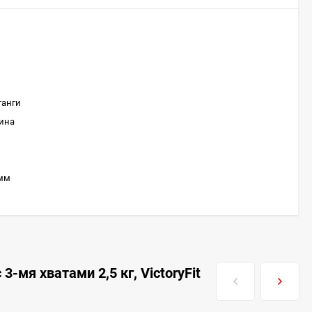
танги
зина
 мм
-мя хватами 2,5 кг, VictoryFit