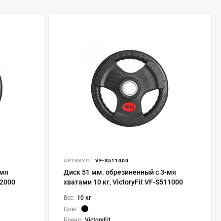
АРТИКУЛ:
VF-S511000
-мя
Диск 51 мм. обрезиненный с 3-мя
12000
хватами 10 кг, VictoryFit VF-S511000
Вес:
10 кг
Цвет:
Бренд:
VictoryFit