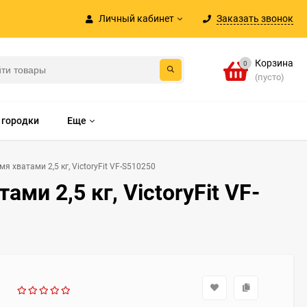
Личный кабинет
Заказать звонок
Корзина
0
(пусто)
 городки
Еще
я хватами 2,5 кг, VictoryFit VF-S510250
ми 2,5 кг, VictoryFit VF-