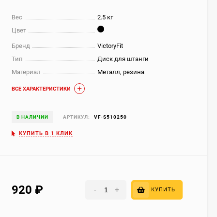
Вес
2.5 кг
Цвет
Бренд
VictoryFit
Тип
Диск для штанги
Материал
Металл, резина
ВСЕ ХАРАКТЕРИСТИКИ
В НАЛИЧИИ
АРТИКУЛ:
VF-S510250
КУПИТЬ В 1 КЛИК
920
₽
-
+
КУПИТЬ