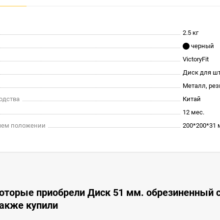
2.5 кг
черный
VictoryFit
Диск для ш
Металл, ре
одства
Китай
12 мес.
очем положении
200*200*31
оторые приобрели Диск 51 мм. обрезиненный с 3
также купили