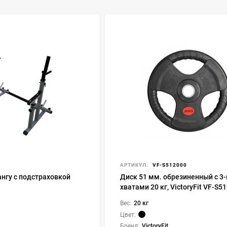
АРТИКУЛ:
VF-S512000
ангу с подстраховкой
Диск 51 мм. обрезиненный с 3
хватами 20 кг, VictoryFit VF-S5
Вес:
20 кг
Цвет:
Бренд:
VictoryFit