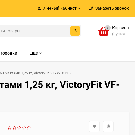
Личный кабинет
Заказать звонок
Корзина
0
(пусто)
 городки
Еще
я хватами 1,25 кг, VictoryFit VF-S510125
ми 1,25 кг, VictoryFit VF-