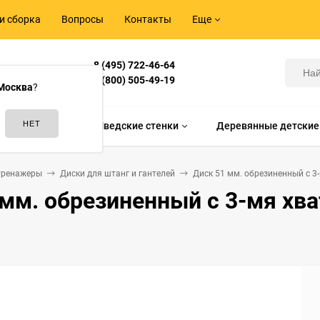
и сборка
Вопросы
Контакты
Еще
8 (495) 722-46-64
Корнилова,
8 (800) 505-49-19
Москва
?
идам спорта
Шведские стенки
Деревянные детские
тренажеры
Диски для штанг и гантелей
Диск 51 мм. обрезиненный с 3-м
мм. обрезиненный с 3-мя хвата