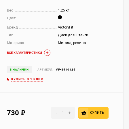
Вес
1.25 кг
Цвет
Бренд
VictoryFit
Тип
Диск для штанги
Материал
Металл, резина
ВСЕ ХАРАКТЕРИСТИКИ
В НАЛИЧИИ
АРТИКУЛ:
VF-S510125
КУПИТЬ В 1 КЛИК
730
₽
-
+
КУПИТЬ