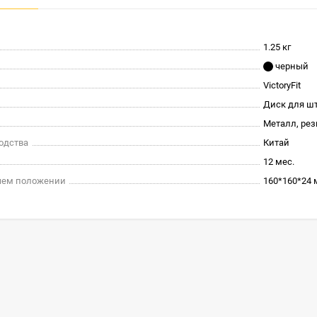
1.25 кг
черный
VictoryFit
Диск для ш
Металл, ре
одства
Китай
12 мес.
очем положении
160*160*24