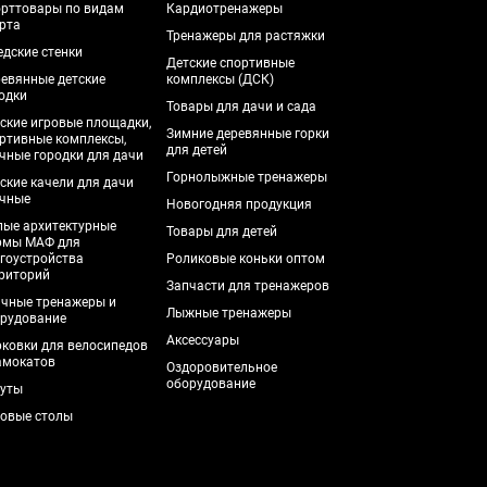
рттовары по видам
Кардиотренажеры
рта
Тренажеры для растяжки
дские стенки
Детские спортивные
евянные детские
комплексы (ДСК)
одки
Товары для дачи и сада
ские игровые площадки,
Зимние деревянные горки
ртивные комплексы,
для детей
чные городки для дачи
Горнолыжные тренажеры
ские качели для дачи
чные
Новогодняя продукция
ые архитектурные
Товары для детей
рмы МАФ для
гоустройства
Роликовые коньки оптом
риторий
Запчасти для тренажеров
чные тренажеры и
Лыжные тренажеры
рудование
Аксессуары
ковки для велосипедов
амокатов
Оздоровительное
оборудование
уты
овые столы