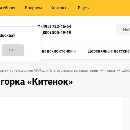
и сборка
Вопросы
Контакты
Еще
8 (495) 722-46-64
Корнилова,
8 (800) 505-49-19
Москва
?
идам спорта
Шведские стенки
Деревянные детские
хитектурные формы МАФ для благоустройства территорий
Горки
Детс
 горка «Китенок»