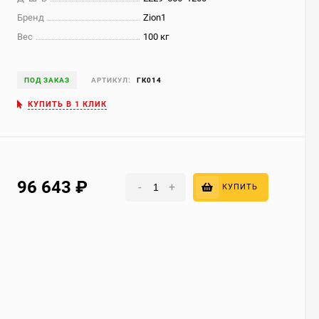
Бренд
Zion1
Вес
100 кг
ПОД ЗАКАЗ
АРТИКУЛ:
ГК014
КУПИТЬ В 1 КЛИК
96 643
₽
-
+
КУПИТЬ