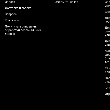
Оплата
Оформить заказ
Спо
спо
Доставка и сборка
Шве
Вопросы
Дер
Контакты
гор
Политика в отношении
Дет
обработки персональных
спо
данных
ули
Дет
ули
Мал
фо
бла
тер
Ули
обо
Пар
и с
Бат
Игр