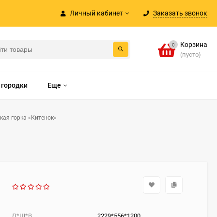
Личный кабинет
Заказать звонок
Корзина
0
(пусто)
 городки
Еще
кая горка «Китенок»
Д*Ш*В
2229*556*1200