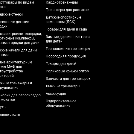
рттовары по видам
Кардиотренажеры
рта
Тренажеры для растяжки
дские стенки
Детские спортивные
евянные детские
комплексы (ДСК)
одки
Товары для дачи и сада
ские игровые площадки,
Зимние деревянные горки
ртивные комплексы,
для детей
чные городки для дачи
Горнолыжные тренажеры
ские качели для дачи
чные
Новогодняя продукция
ые архитектурные
Товары для детей
рмы МАФ для
гоустройства
Роликовые коньки оптом
риторий
Запчасти для тренажеров
чные тренажеры и
Лыжные тренажеры
рудование
Аксессуары
ковки для велосипедов
амокатов
Оздоровительное
оборудование
уты
овые столы