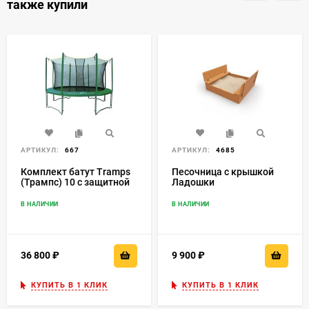
также купили
АРТИКУЛ:
667
АРТИКУЛ:
4685
Комплект батут Tramps
Песочница с крышкой
(Трампс) 10 с защитной
Ладошки
сетью
В НАЛИЧИИ
В НАЛИЧИИ
36 800
₽
9 900
₽
КУПИТЬ В 1 КЛИК
КУПИТЬ В 1 КЛИК