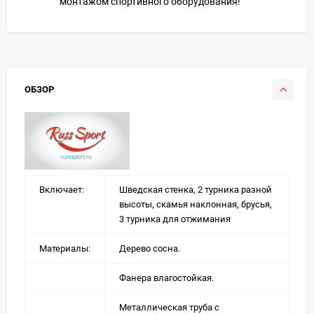
монтажом спортивного оборудования!
ОБЗОР
Включает:
Шведская стенка, 2 турника разной
высоты, скамья наклонная, брусья,
3 турника для отжимания
Материалы:
Дерево сосна.
Фанера влагостойкая.
Металлическая труба с