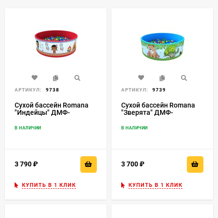
АРТИКУЛ:
9738
АРТИКУЛ:
9739
Сухой бассейн Romana
Сухой бассейн Romana
"Индейцы" ДМФ-
"Зверята" ДМФ-
МК-02.52.01
МК-02.52.01
В НАЛИЧИИ
В НАЛИЧИИ
3 790
₽
3 700
₽
КУПИТЬ В 1 КЛИК
КУПИТЬ В 1 КЛИК