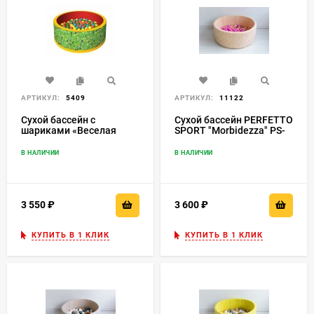
АРТИКУЛ:
5409
АРТИКУЛ:
11122
Сухой бассейн с
Сухой бассейн PERFETTO
шариками «Веселая
SPORT "Morbidezza" PS-
поляна» ДМФ-
522
МК-02.51.01
В НАЛИЧИИ
В НАЛИЧИИ
3 550
₽
3 600
₽
КУПИТЬ В 1 КЛИК
КУПИТЬ В 1 КЛИК