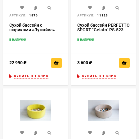
АРТИКУЛ:
1876
АРТИКУЛ:
11123
Сухой бассейн с
Сухой бассейн PERFETTO
шариками «Лужайка»
SPORT "Gelato" PS-523
ДМФ-МК-1.6.13.00
В НАЛИЧИИ
В НАЛИЧИИ
22 990
₽
3 600
₽
КУПИТЬ В 1 КЛИК
КУПИТЬ В 1 КЛИК