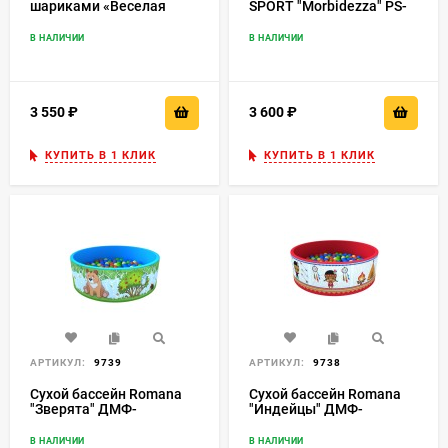
шариками «Веселая
SPORT "Morbidezza" PS-
поляна» ДМФ-
522
МК-02.51.01
В НАЛИЧИИ
В НАЛИЧИИ
3 550
₽
3 600
₽
КУПИТЬ В 1 КЛИК
КУПИТЬ В 1 КЛИК
АРТИКУЛ:
9739
АРТИКУЛ:
9738
Сухой бассейн Romana
Сухой бассейн Romana
"Зверята" ДМФ-
"Индейцы" ДМФ-
МК-02.52.01
МК-02.52.01
В НАЛИЧИИ
В НАЛИЧИИ