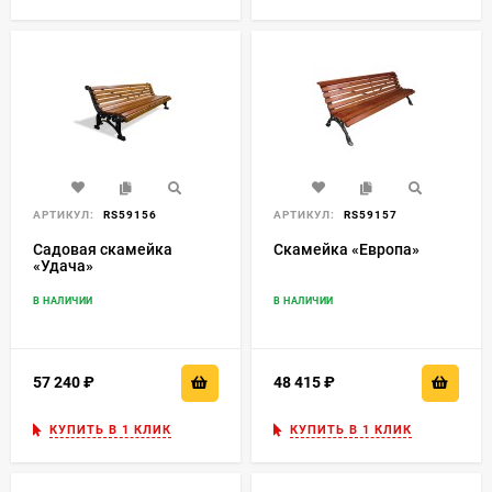
АРТИКУЛ:
RS59156
АРТИКУЛ:
RS59157
Садовая скамейка
Скамейка «Европа»
«Удача»
В НАЛИЧИИ
В НАЛИЧИИ
57 240
₽
48 415
₽
КУПИТЬ В 1 КЛИК
КУПИТЬ В 1 КЛИК