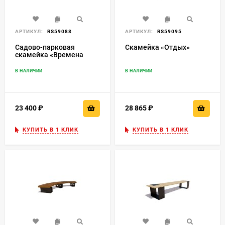
АРТИКУЛ:
RS59088
АРТИКУЛ:
RS59095
Садово-парковая
Скамейка «Отдых»
скамейка «Времена
года»
В НАЛИЧИИ
В НАЛИЧИИ
23 400
₽
28 865
₽
КУПИТЬ В 1 КЛИК
КУПИТЬ В 1 КЛИК