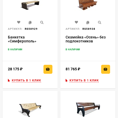
АРТИКУЛ:
RS58929
АРТИКУЛ:
RS58938
Банкетка
Скамейка «Осень» без
«Симферополь»
подлокотников
В НАЛИЧИИ
В НАЛИЧИИ
28 175
₽
81 765
₽
КУПИТЬ В 1 КЛИК
КУПИТЬ В 1 КЛИК