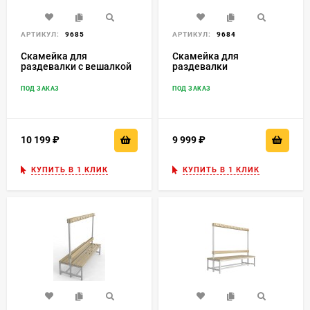
АРТИКУЛ:
9685
АРТИКУЛ:
9684
Скамейка для
Скамейка для
раздевалки c вешалкой
раздевалки
односторонняя
двухсторонняя
разборная
разборная
ПОД ЗАКАЗ
ПОД ЗАКАЗ
10 199
₽
9 999
₽
КУПИТЬ В 1 КЛИК
КУПИТЬ В 1 КЛИК