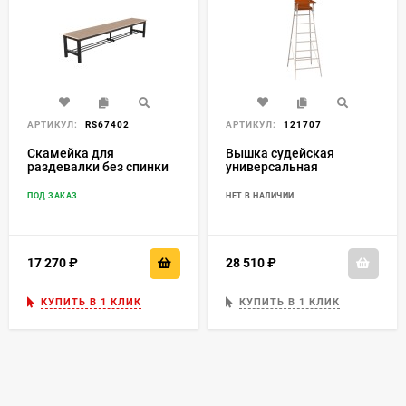
АРТИКУЛ:
RS67402
АРТИКУЛ:
121707
Скамейка для
Вышка судейская
раздевалки без спинки
универсальная
(настил ЛДСП) с полкой
для обуви 3 м
ПОД ЗАКАЗ
НЕТ В НАЛИЧИИ
17 270
₽
28 510
₽
КУПИТЬ В 1 КЛИК
КУПИТЬ В 1 КЛИК