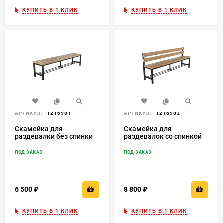
КУПИТЬ В 1 КЛИК
КУПИТЬ В 1 КЛИК
АРТИКУЛ:
1216981
АРТИКУЛ:
1216982
Скамейка для
Скамейка для
раздевалки без спинки
раздевалок со спинкой
разборная с полкой для
разборная с полкой для
обуви
обуви
ПОД ЗАКАЗ
ПОД ЗАКАЗ
6 500
₽
8 800
₽
КУПИТЬ В 1 КЛИК
КУПИТЬ В 1 КЛИК