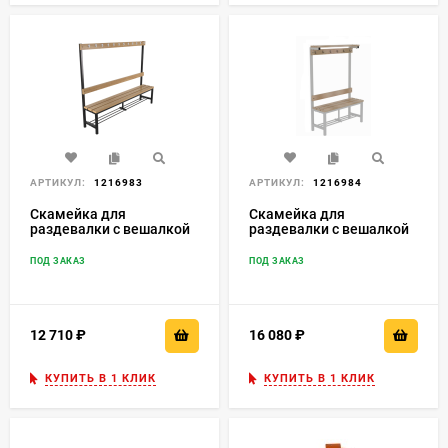
АРТИКУЛ:
1216983
АРТИКУЛ:
1216984
Скамейка для
Скамейка для
раздевалки c вешалкой
раздевалки c вешалкой
односторонняя
односторонняя
разборная с полкой для
цельносварная с полкой
ПОД ЗАКАЗ
ПОД ЗАКАЗ
обуви
для обуви и для
головных уборов
12 710
₽
16 080
₽
КУПИТЬ В 1 КЛИК
КУПИТЬ В 1 КЛИК