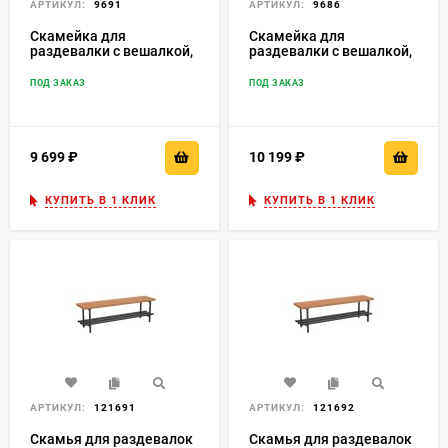
АРТИКУЛ:
9691
АРТИКУЛ:
9686
Скамейка для
Скамейка для
раздевалки с вешалкой,
раздевалки с вешалкой,
двухсторонняя
двухсторонняя
разборная
ПОД ЗАКАЗ
ПОД ЗАКАЗ
9 699
₽
10 199
₽
КУПИТЬ В 1 КЛИК
КУПИТЬ В 1 КЛИК
АРТИКУЛ:
121691
АРТИКУЛ:
121692
Скамья для раздевалок
Скамья для раздевалок