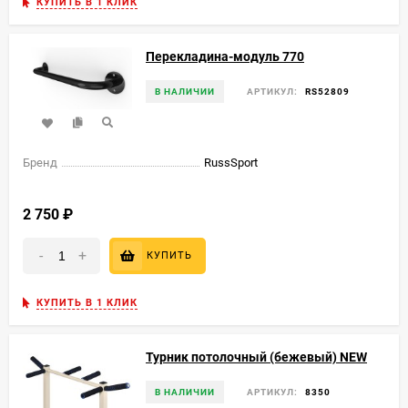
КУПИТЬ В 1 КЛИК
Перекладина-модуль 770
В НАЛИЧИИ
АРТИКУЛ:
RS52809
Бренд
RussSport
2 750
₽
-
+
КУПИТЬ
КУПИТЬ В 1 КЛИК
Турник потолочный (бежевый) NEW
В НАЛИЧИИ
АРТИКУЛ:
8350