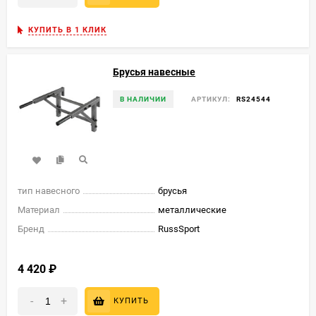
КУПИТЬ В 1 КЛИК
Брусья навесные
В НАЛИЧИИ
АРТИКУЛ:
RS24544
тип навесного
брусья
Материал
металлические
Бренд
RussSport
4 420
₽
-
+
КУПИТЬ