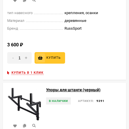
тип навесного
крепления, осанки
Материал
деревянные
Бренд
RussSport
3 600
₽
-
+
КУПИТЬ
КУПИТЬ В 1 КЛИК
Упоры для штанги (черный)
В НАЛИЧИИ
АРТИКУЛ:
9391