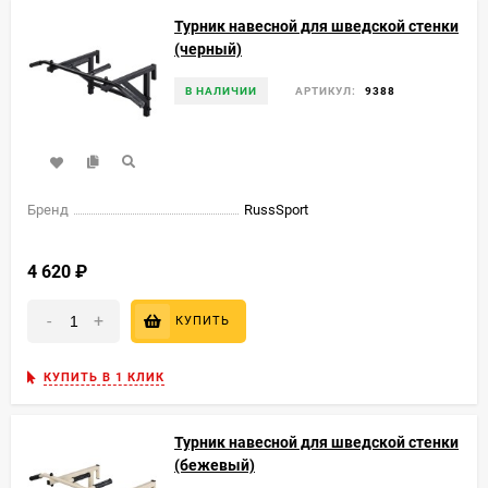
Турник навесной для шведской стенки
(черный)
В НАЛИЧИИ
АРТИКУЛ:
9388
Бренд
RussSport
4 620
₽
-
+
КУПИТЬ
КУПИТЬ В 1 КЛИК
Турник навесной для шведской стенки
(бежевый)