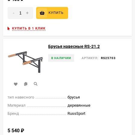
-
+
КУПИТЬ
КУПИТЬ В 1 КЛИК
Брусья навесные RS-21.2
В НАЛИЧИИ
АРТИКУЛ:
RS25703
тип навесного
брусья
Материал
деревянные
Бренд
RussSport
5 540
₽