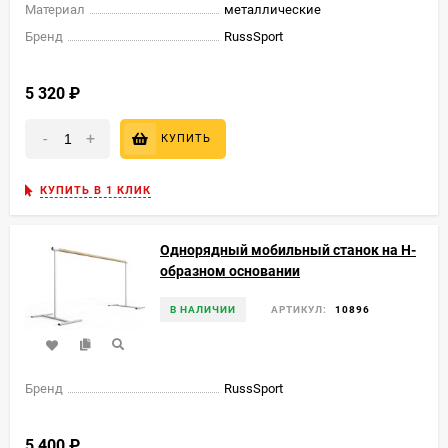
Материал
металлические
Бренд
RussSport
5 320
₽
-
+
КУПИТЬ
КУПИТЬ В 1 КЛИК
Однорядный мобильный станок на Н-
образном основании
В НАЛИЧИИ
АРТИКУЛ:
10896
Бренд
RussSport
5 400
₽