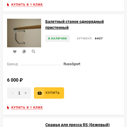
КУПИТЬ В 1 КЛИК
Балетный станок однорядный
пристенный
В НАЛИЧИИ
АРТИКУЛ:
6437
Бренд
RussSport
6 000
₽
-
+
КУПИТЬ
КУПИТЬ В 1 КЛИК
Скамья для пресса RS (бежевый)