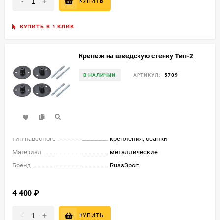
-
+
КУПИТЬ
КУПИТЬ В 1 КЛИК
Крепеж на шведскую стенку Тип-2
В НАЛИЧИИ
АРТИКУЛ:
5709
тип навесного
крепления, осанки
Материал
металлические
Бренд
RussSport
4 400
₽
-
+
КУПИТЬ