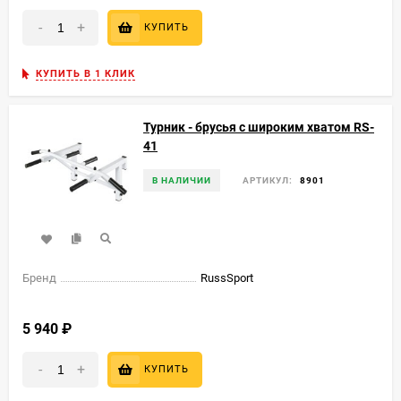
-
+
КУПИТЬ
КУПИТЬ В 1 КЛИК
Турник - брусья с широким хватом RS-
41
В НАЛИЧИИ
АРТИКУЛ:
8901
Бренд
RussSport
5 940
₽
-
+
КУПИТЬ