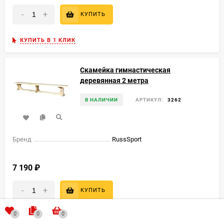
-
+
КУПИТЬ
КУПИТЬ В 1 КЛИК
Скамейка гимнастическая
деревянная 2 метра
В НАЛИЧИИ
АРТИКУЛ:
3262
Бренд
RussSport
7 190
₽
-
+
КУПИТЬ
0
0
0
КУПИТЬ В 1 КЛИК