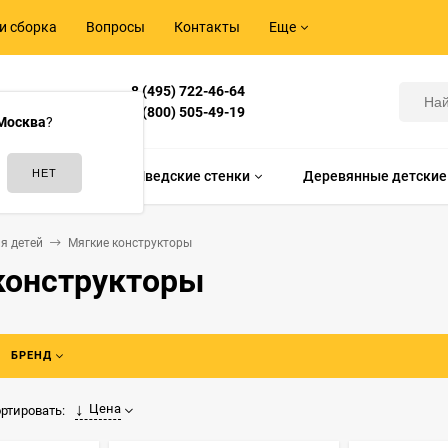
и сборка
Вопросы
Контакты
Еще
8 (495) 722-46-64
Корнилова,
8 (800) 505-49-19
Москва
?
идам спорта
Шведские стенки
Деревянные детские
я детей
Мягкие конструкторы
конструкторы
БРЕНД
Цена
ртировать: