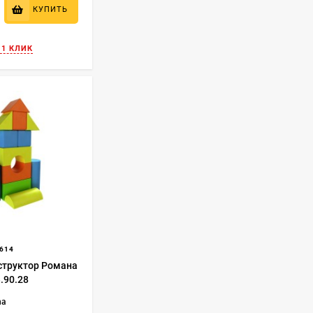
КУПИТЬ
 1 КЛИК
614
структор Романа
.90.28
na