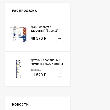
РАСПРОДАЖА
ДСК "Формула
здоровья" "Street 2"
белый радуга
48 570
₽
Детский спортивный
комплекс ДСК Kampfer
Strong kid ceiling
12 810
₽
11 520
₽
НОВОСТИ