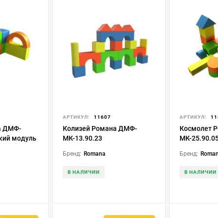
АРТИКУЛ:
11607
АРТИКУЛ:
11
а ДМФ-
Колизей Романа ДМФ-
Космолет 
гкий модуль
МК-13.90.23
МК-25.90.0
Бренд:
Romana
Бренд:
Roma
В НАЛИЧИИ
В НАЛИЧИИ